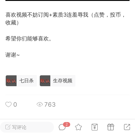
喜欢视频不妨订阅+素质3连羞辱我（点赞，投币，
英雄大人
Lv.8
收藏）
25-02-10 15:45
电脑端
其他&工具
禁止发布联机可用的作弊模组，
严查卖挂
希望你们能够喜欢。
用单机辅助引流私下售卖服务器外挂！
机作弊模组的发布规范近期收到一些信息
谢谢~
些作弊模组在联机服务器使用,为了维护游
色环境，中文网特此发布以下声明，规范
模组的发布行为：1. *...
七日杀
生存视频
武汉
0
763
72
2.21w
2
全部 2
只看作者
倒序
写评论
英雄大人
Lv.8