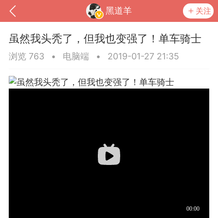
黑道羊
关注
虽然我头秃了，但我也变强了！单车骑士
浏览 763
•
电脑端
•
2019-01-27 21:35
到
我的钱包
道具
排行榜
流
MOD下载
攻略教程
联机招募