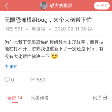
硕大的根部
关注
无限恐怖模组bug，来个大佬帮下忙
浏览 551
•
电脑端
•
2020-02-11 06:24
为什么我下无限恐怖的模组经常出现红字，而且技
能栏打不开，游戏我也重新下了一次还是不行，有
没有大佬帮忙解决一下
未知
0
551
到
我的钱包
道具
排行榜
全部 14
只看作者
倒序
流
MOD下载
攻略教程
联机招募