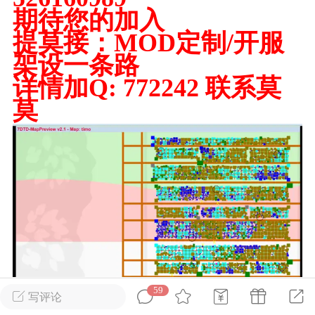
期待您的加入
提莫接：MOD定制/开服
英雄大人
Lv.8
架设一条路
25-02-10 15:45
电脑端
其他&工具
详情加Q: 772242 联系莫
禁止发布联机可用的作弊模组，
严查卖挂
用单机辅助引流私下售卖服务器外挂！
莫
机作弊模组的发布规范近期收到一些信息
些作弊模组在联机服务器使用,为了维护游
色环境，中文网特此发布以下声明，规范
模组的发布行为：1. *...
武汉
72
2.21w
59
写评论
英雄大人
Lv.8