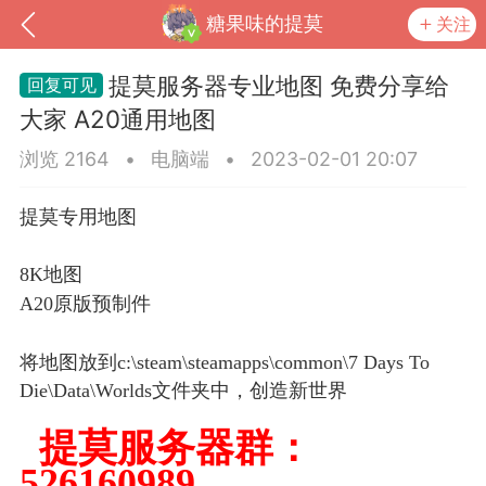
糖果味的提莫
关注
提莫服务器专业地图 免费分享给
大家 A20通用地图
浏览 2164
•
电脑端
•
2023-02-01 20:07
提莫专用地图
8K地图
A20原版预制件
到
我的钱包
道具
排行榜
将地图放到c:\steam\steamapps\common\7 Days To
Die\Data\Worlds文件夹中，创造新世界
提莫服务器群：
流
MOD下载
攻略教程
联机招募
526160989