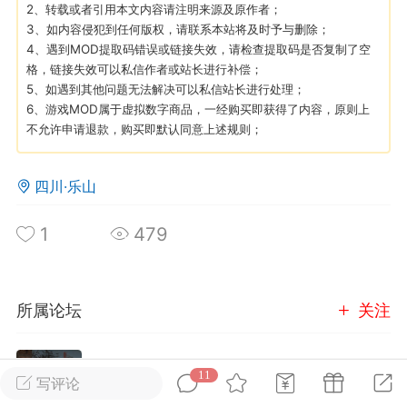
2、转载或者引用本文内容请注明来源及原作者；
3、如内容侵犯到任何版权，请联系本站将及时予与删除；
4、遇到MOD提取码错误或链接失效，请检查提取码是否复制了空
英雄大人
Lv.8
格，链接失效可以私信作者或站长进行补偿；
25-02-10 15:45
电脑端
其他&工具
5、如遇到其他问题无法解决可以私信站长进行处理；
禁止发布联机可用的作弊模组，
严查卖挂
6、游戏MOD属于虚拟数字商品，一经购买即获得了内容，原则上
用单机辅助引流私下售卖服务器外挂！
不允许申请退款，购买即默认同意上述规则；
机作弊模组的发布规范近期收到一些信息
些作弊模组在联机服务器使用,为了维护游
四川·乐山
色环境，中文网特此发布以下声明，规范
模组的发布行为：1. *...
1
479
武汉
所属论坛
关注
72
2.22w
玩家交流
11
进入论坛
写评论
英雄大人
Lv.8
2106成员
15496内容