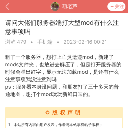
葫老芦
关注
请问大佬们服务器端打大型mod有什么注
意事项吗
浏览 479
•
手机端
•
2023-02-16 00:21
租了一个服务器，想打上亡灵遗迹mod，新建了
mods文件夹，也放进去解压了，但是打开服务器的
时候会弹出红字，显示无法加载mod，是还有什么
注意事项我没注意到吗
ps：服务器本身没问题，和朋友打了三十多天的普
到
我的钱包
道具
排行榜
通地图，想打个mod玩玩新鲜口味的。
©版权声明
流
MOD下载
攻略教程
联机招募
1、本站所有内容由用户发表，作者与本站享有帖子版权；