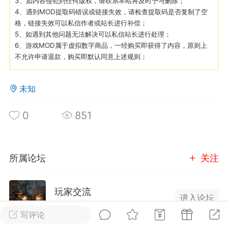
3、如内容侵犯到任何版权，请联系本站将及时予与删除；
4、遇到MOD提取码错误或链接失效，请检查提取码是否复制了空
格，链接失效可以私信作者或站长进行补偿；
英雄大人
Lv.8
5、如遇到其他问题无法解决可以私信站长进行处理；
 17:51
电脑端
其他&工具
6、游戏MOD属于虚拟数字商品，一经购买即获得了内容，原则上
不允许申请退款，购买即默认同意上述规则；
日杀 模组安装/管理工具v1.1.0 测试版发
IN10-WIN11
未知
中文网 · 本地模组管理工具把压缩包拖进
下的交给管理器七日杀MOD管理器是一款
0
851
七日杀》的轻量级本地工具。从目录识
缩包分析，到安装、启停、...
所属论坛
关注
玩家交流
进入论坛
武汉
2106成员
15499内容
写评论