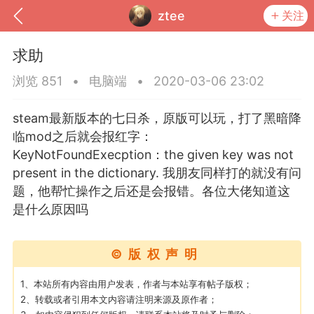
ztee
关注
求助
浏览 851
•
电脑端
•
2020-03-06 23:02
steam最新版本的七日杀，原版可以玩，打了黑暗降
临mod之后就会报红字：
KeyNotFoundExecption：the given key was not
present in the dictionary. 我朋友同样打的就没有问
题，他帮忙操作之后还是会报错。各位大佬知道这
是什么原因吗
到
我的钱包
道具
排行榜
©版权声明
1、本站所有内容由用户发表，作者与本站享有帖子版权；
流
MOD下载
攻略教程
联机招募
2、转载或者引用本文内容请注明来源及原作者；