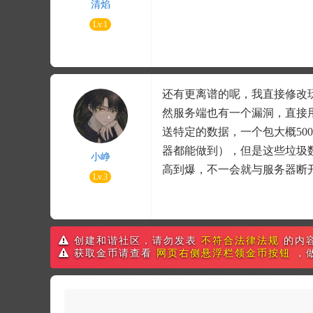
清焰
Lv.1
还有更离谱的呢，我直接修改玩
然服务端也有一个漏洞，直接用U
送特定的数据，一个包大概50
器都能做到），但是这些垃圾
小峥
高到爆，不一会就与服务器断
Lv.3
创建和谐社区，请勿发表
不符合法律法规
的内
获取金币请查看
网页右侧悬浮栏领金币按钮
，