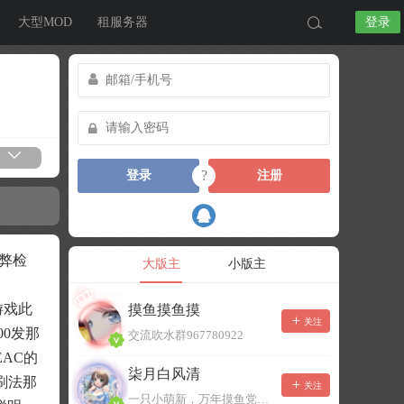
大型MOD
租服务器
登录
?
登录
注册
弊检
大版主
小版主
游戏此
摸鱼摸鱼摸
关注
0发那
交流吹水群967780922
EAC的
柒月白风清
刷法那
关注
一只小萌新，万年摸鱼党！已经脱坑了。。。