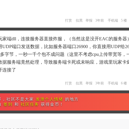
打赏
拉黑
举报
3年前
手机端
5 楼
家端dll，连接服务器直接炸服，（当然这是没开EAC的服务器
DP端口发送数据，比如服务器端口26900，你直接用UDP给26
0多字节，一秒一千个包不成问题（这里不考虑cpu上传带宽等，
数据服务端竟然处理，导致服务端卡死或未响应，游戏里玩家卡
开连接了
打赏
拉黑
举报
3年前
手机端
6 楼
容，社区不是大家
发泄个人情绪
的地方
做
签到
和
社区任务
获得金币！