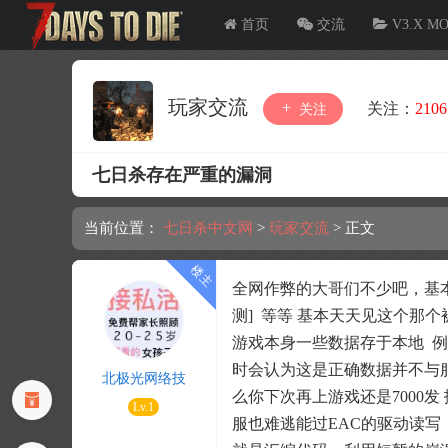
首页
交流
V3.X M
玩家交流
关注：
2106
关注
七日杀存在严重的漏洞
当前位置：
七日杀中文网
>
玩家交流
>
正文
全网作弊的大哥们不少吧，基本
测] 等等 基本天天见这个那个
游戏本身一些数据存于本地 例
时会认为这是正确数据并不与服
北极光网络技
么你下次再上游戏还是7000发
Lv.1
服也难逃能过EAC的驱动读