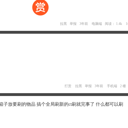
拉黑
举报
3年前
电脑端
阅读： 1.4k
打赏
拉黑
举报
3年前
手机端
2 楼
箱子放要刷的物品 搞个全局刷新的ct刷就完事了 什么都可以刷