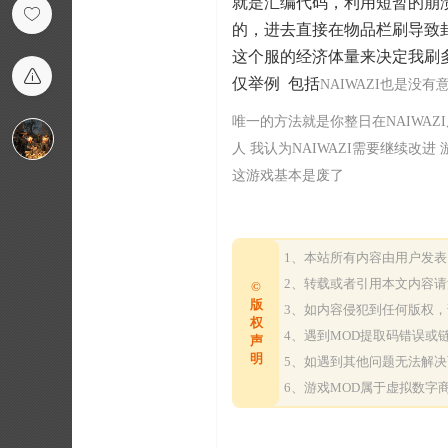
就是汇编代码，利用短暂的崩
的，进去直接在物品栏刷导致封
这个服的经济体量来决定我刷多
仅举例 包括
NAIWAZI也是没
唯一的方法就是你整日在
NAIWA
人 我认为
NAIWAZI需要继续改
这游戏基本是废了
1、本站所有内容由用户发
2、转载或者引用本文内容
©
版
3、如内容侵犯到任何版权
权
4、遇到MOD提取码错误
声
明
5、如遇到其他问题无法解
6、游戏MOD属于虚拟数