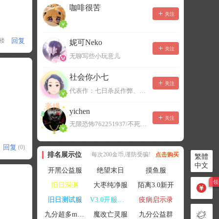
咖啡很苦
关注
回复
1楼
妮可Neko
关注
无聊写些小玩意儿
社会你小七
关注
代表作：七日杀反作弊、七日杀云黑、七日杀BOT、七日杀云商城
yichen
关注
无限恐怖762251937/不死者末日1080207504
回复
(0)
排名展示位
每次200金币,谨防受骗!
点击购买
繁體
中文
开黑公益服
绝望末日
摸鱼服
旧日深渊
大枣纯净服
陌离3.0新开
旧日测试服
V3.0开服联机
疫病启示录
九分超多mod群
魔改亡灵服
九分公益群