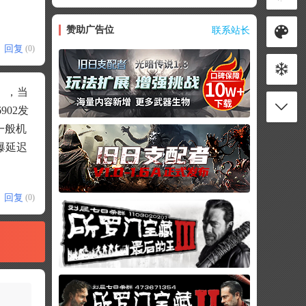
赞助广告位
联系站长
回复
(0)
），当
902发
一般机
爆延迟
回复
(0)