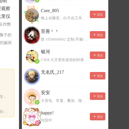
聪明
要观察
Cure_805
关注
这里仅
晚上在睡觉，白天在工作，不一定能及时回复，有事可以留言！
反作弊
至善丶丶
脑子的
关注
群:1050040662 定制/开服/地图制作/价格公道
样的漏洞
银河
关注
CSOL大灾变欢迎你的到来。QQ群：967780922
无名氏_217
关注
安安
偿；
关注
大背包、常显、叠加、除草树，唯一作者QQ383125283
则；
happy!
关注
住院中