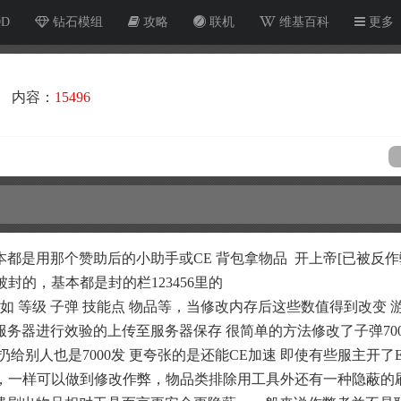
OD
钻石模组
攻略
联机
维基百科
更多
内容：
15496
都是用那个赞助后的小助手或CE 背包拿物品 开上帝[已被反作
被封的，基本都是封的栏123456里的
如 等级 子弹 技能点 物品等，当修改内存后这些数值得到改变 
务器进行效验的上传至服务器保存 很简单的方法修改了子弹700
 扔给别人也是7000发 更夸张的是还能CE加速 即使有些服主开了
写，一样可以做到修改作弊，物品类排除用工具外还有一种隐蔽的