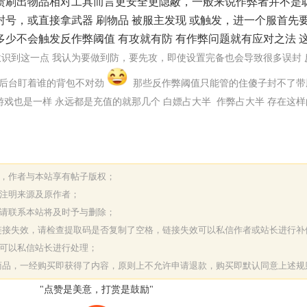
溃刷出物品相对工具而言更安全更隐蔽，一般来说作弊者并不是
号，或直接拿武器 刷物品 被服主发现 或触发，进一个服首先
少不会触发反作弊阈值 有攻就有防 有作弊问题就有应对之法 
有意识到这一点 我认为要做到防，要先攻，即使设置完备也会导致很多误封 
ZI后台盯着谁的背包不对劲
那些反作弊阈值只能管的住傻子封不了带
进 游戏也是一样 永远都是充值的就那几个 白嫖占大半 作弊占大半 存在这
表，作者与本站享有帖子版权；
请注明来源及原作者；
，请联系本站将及时予与删除；
或链接失效，请检查提取码是否复制了空格，链接失效可以私信作者或站长进行补
决可以私信站长进行处理；
字商品，一经购买即获得了内容，原则上不允许申请退款，购买即默认同意上述规
"点赞是美意，打赏是鼓励"