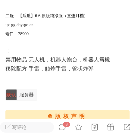
二服：【瓜瓜】6.6 原版纯净服（直连月档）
英雄大人
Lv.8
ip: gg.daysgo.cn
25-02-10 15:45
电脑端
其他&工具
端口：28900
禁止发布联机可用的作弊模组，
严查卖挂
用单机辅助引流私下售卖服务器外挂！
：
机作弊模组的发布规范近期收到一些信息
禁用物品 无人机，机器人炮台，机器人雪橇
些作弊模组在联机服务器使用,为了维护游
移除配方 手雷，触炸手雷，管状炸弹
色环境，中文网特此发布以下声明，规范
模组的发布行为：1. *...
武汉
服务器
71
2.2w
©版权声明
3
写评论
英雄大人
Lv.8
1、本站所有内容由用户发表，作者与本站享有帖子版权；