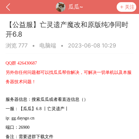
瓜瓜~
关注
【公益服】亡灵遗产魔改和原版纯净同时
开6.8
浏览 777
•
电脑端
•
2023-06-08 10:29
QQ群 426430687
另外你任何问题都可以找瓜瓜帮你解决，可解决一切单机以及本服
务器技术问题！
服务器信息：搜索瓜瓜或者看直连信息（）
到
我的钱包
道具
排行榜
一服：【瓜瓜】6.8 丨亡灵遗产丨
ip: gg.daysgo.cn
端口：26900
流
MOD下载
攻略教程
联机招募
备注：需要进群下载文件