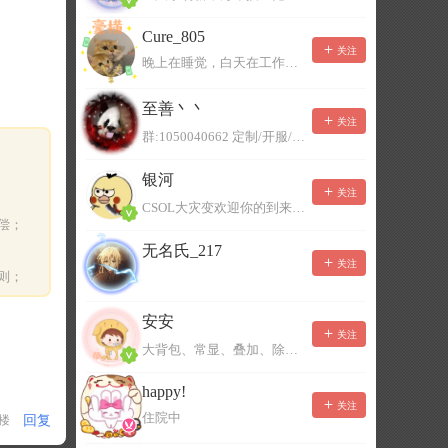
Cure_805
关注
晚上在睡觉，白天在工作，不一定能及时回复，有事可以留言！
至善丶丶
关注
群:1050040662 定制/开服/地图制作/价格公道
银河
关注
CSOL大灾变欢迎你的到来。QQ群：967780922
偿；
无名氏_217
关注
则；
安安
关注
大背包、常显、叠加、除草树，唯一作者QQ383125283
happy!
关注
住院中
回复
1楼