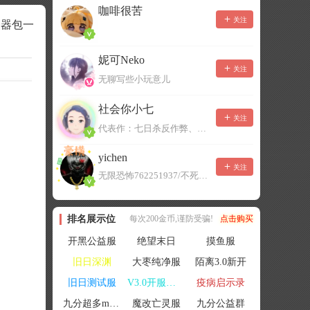
咖啡很苦
关注
务器包一
妮可Neko
关注
无聊写些小玩意儿
社会你小七
关注
代表作：七日杀反作弊、七日杀云黑、七日杀BOT、七日杀云商城
yichen
关注
无限恐怖762251937/不死者末日1080207504
排名展示位
每次200金币,谨防受骗!
点击购买
开黑公益服
绝望末日
摸鱼服
旧日深渊
大枣纯净服
陌离3.0新开
旧日测试服
V3.0开服联机
疫病启示录
九分超多mod群
魔改亡灵服
九分公益群