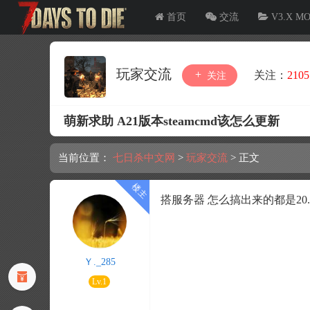
首页
交流
V3.X M
玩家交流
关注：
2105
关注
萌新求助 A21版本steamcmd该怎么更新
当前位置：
七日杀中文网
>
玩家交流
>
正文
搭服务器 怎么搞出来的都是20.
Ｙ._285
Lv.1