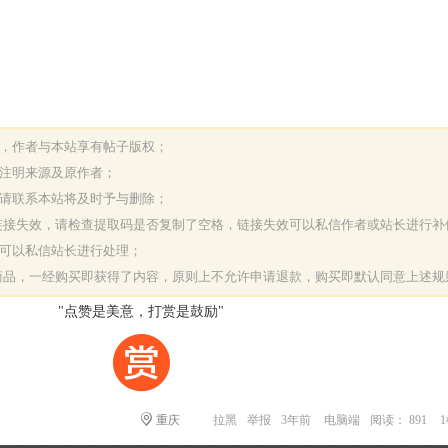
表，作者与本站享有帖子版权；
请注明来源及原作者；
，请联系本站将及时予与删除；
或链接失效，请检查提取码是否复制了空格，链接失效可以私信作者或站长进行补
决可以私信站长进行处理；
字商品，一经购买即获得了内容，原则上不允许申请退款，购买即默认同意上述规
"点赞是美意，打赏是鼓励"
重庆
拉黑
举报
3年前
电脑端
阅读： 891