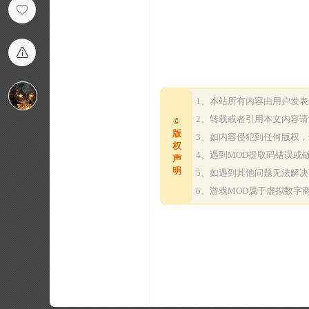
1、本站所有内容由用户发
2、转载或者引用本文内容
©
版
3、如内容侵犯到任何版权
权
4、遇到MOD提取码错误
声
明
5、如遇到其他问题无法解
6、游戏MOD属于虚拟数