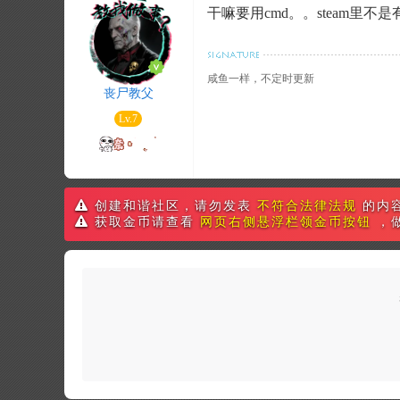
干嘛要用cmd。。steam里不
咸鱼一样，不定时更新
丧尸教父
Lv.7
创建和谐社区，请勿发表
不符合法律法规
的内
获取金币请查看
网页右侧悬浮栏领金币按钮
，