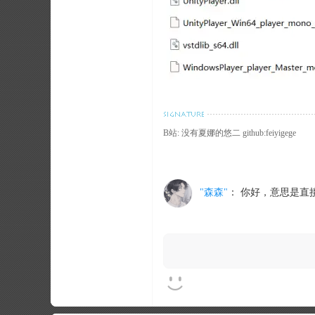
B站: 没有夏娜的悠二 github:feiyigege
"森森"
：
你好，意思是直