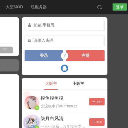
大型MOD
租服务器
登录
?
登录
注册
大版主
小版主
摸鱼摸鱼摸
关注
交流吹水群967780922
柒月白风清
关注
一只小萌新，万年摸鱼党！已经脱坑了。。。