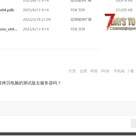
打赏
拉黑
举报
3年前
手机端
2 楼
接拷贝电脑的测试版去服务器吗？