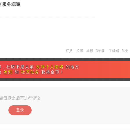
是有服务端嘛
打赏
拉黑
举报
3年前
手机端
5 楼
容，社区不是大家
发泄个人情绪
的地方
做
签到
和
社区任务
获得金币！
请登录之后再进行评论
登录