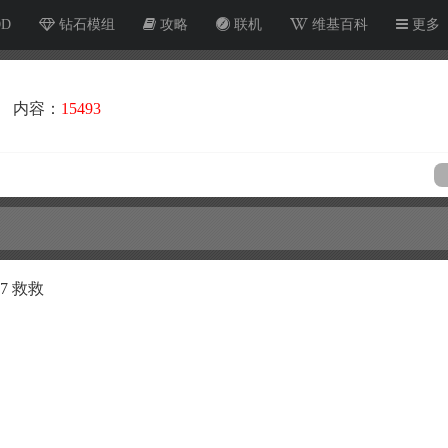
OD
钻石模组
攻略
联机
维基百科
更多
内容：
15493
7 救救