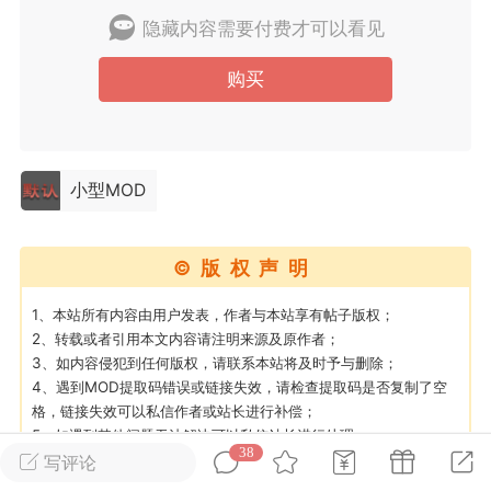
隐藏内容需要付费才可以看见
英雄大人
Lv.8
购买
25-02-10 15:45
电脑端
其他&工具
禁止发布联机可用的作弊模组，
严查卖挂
用单机辅助引流私下售卖服务器外挂！
小型MOD
机作弊模组的发布规范近期收到一些信息
些作弊模组在联机服务器使用,为了维护游
色环境，中文网特此发布以下声明，规范
©版权声明
模组的发布行为：1. *...
1、本站所有内容由用户发表，作者与本站享有帖子版权；
武汉
2、转载或者引用本文内容请注明来源及原作者；
3、如内容侵犯到任何版权，请联系本站将及时予与删除；
72
2.22w
4、遇到MOD提取码错误或链接失效，请检查提取码是否复制了空
格，链接失效可以私信作者或站长进行补偿；
5、如遇到其他问题无法解决可以私信站长进行处理；
38
6、游戏MOD属于虚拟数字商品，一经购买即获得了内容，原则上
写评论
英雄大人
Lv.8
不允许申请退款，购买即默认同意上述规则；