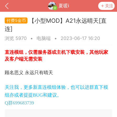
夏暖i
关注
【小型MOD】A21永远晴天[直
5金币
连]
浏览 5970
•
电脑端
•
2023-06-17 16:20
直连模组，仅需服务器或主机下载安装，其他玩家
及客户端无需安装
顾名思义 永远只有晴天
到
我的钱包
道具
排行榜
关注我，更多新直连模组体验，也可以进群直下模
组亦或者提提BUG和建议。
Q群699683739
流
MOD下载
攻略教程
联机招募