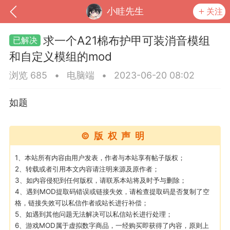
小眭先生
关注
求一个A21棉布护甲可装消音模组
和自定义模组的mod
浏览 685
•
电脑端
•
2023-06-20 08:02
如题
©版权声明
1、本站所有内容由用户发表，作者与本站享有帖子版权；
到
我的钱包
道具
排行榜
2、转载或者引用本文内容请注明来源及原作者；
3、如内容侵犯到任何版权，请联系本站将及时予与删除；
4、遇到MOD提取码错误或链接失效，请检查提取码是否复制了空
格，链接失效可以私信作者或站长进行补偿；
5、如遇到其他问题无法解决可以私信站长进行处理；
流
MOD下载
攻略教程
联机招募
6、游戏MOD属于虚拟数字商品，一经购买即获得了内容，原则上