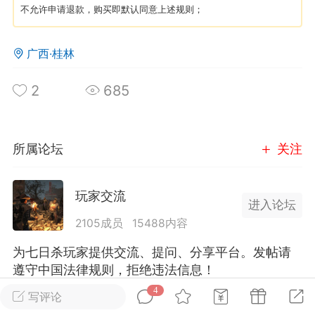
不允许申请退款，购买即默认同意上述规则；
英雄大人
Lv.8
广西·桂林
25-02-10 15:45
电脑端
其他&工具
禁止发布联机可用的作弊模组，
严查卖挂
2
685
用单机辅助引流私下售卖服务器外挂！
机作弊模组的发布规范近期收到一些信息
些作弊模组在联机服务器使用,为了维护游
所属论坛
关注
色环境，中文网特此发布以下声明，规范
模组的发布行为：1. *...
玩家交流
进入论坛
武汉
2105成员
15488内容
72
2.21w
为七日杀玩家提供交流、提问、分享平台。发帖请
遵守中国法律规则，拒绝违法信息！
4
写评论
英雄大人
Lv.8
全部 4
只看作者
正序