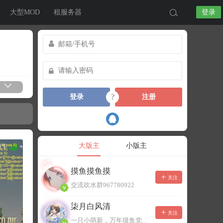
大型MOD
租服务器
登录
?
登录
注册
大版主
小版主
摸鱼摸鱼摸
关注
交流吹水群967780922
柒月白风清
关注
一只小萌新，万年摸鱼党！已经脱坑了。。。