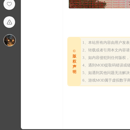
1、本站所有内容由用户发
2、转载或者引用本文内容
©
版
3、如内容侵犯到任何版权
权
4、遇到MOD提取码错误
声
明
5、如遇到其他问题无法解
6、游戏MOD属于虚拟数