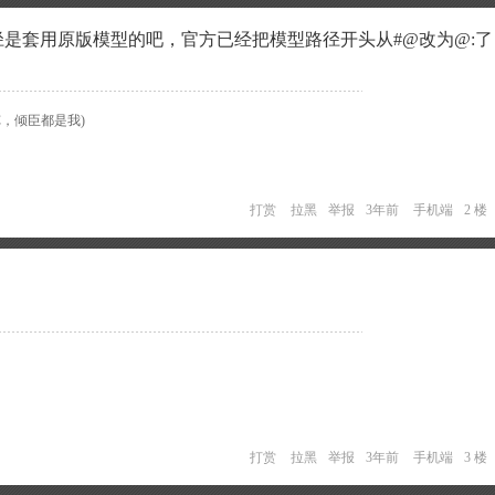
径是套用原版模型的吧，官方已经把模型路径开头从#@改为@:了
C，倾臣都是我)
打赏
拉黑
举报
3年前
手机端
2 楼
打赏
拉黑
举报
3年前
手机端
3 楼