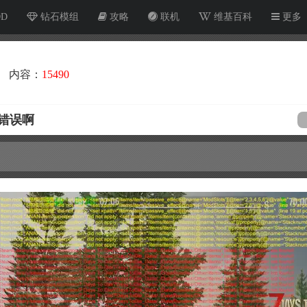
OD
钻石模组
攻略
联机
维基百科
更多
内容：
15490
错误啊