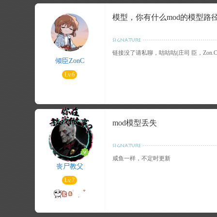
模型，你有什么mod的模型路
链接没了请私聊，咕咕咕(庄司 臣，Zon.
倾臣ZonC
Lv.6
mod模型丢失
咸鱼一样，不定时更新
丧尸教父
Lv.7