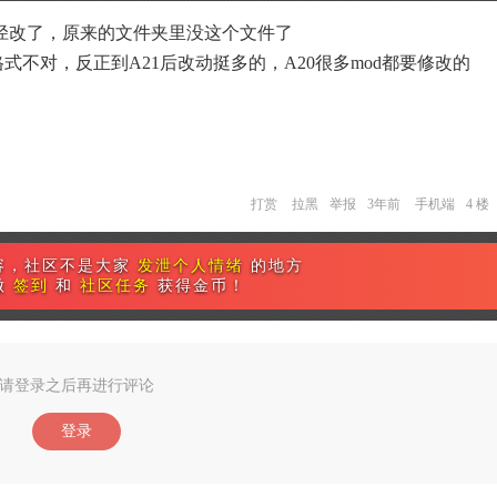
径改了，原来的文件夹里没这个文件了
式不对，反正到A21后改动挺多的，A20很多mod都要修改的
打赏
拉黑
举报
3年前
手机端
4 楼
容，社区不是大家
发泄个人情绪
的地方
做
签到
和
社区任务
获得金币！
请登录之后再进行评论
登录