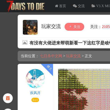
首页
交流
V3.X M
玩家交流
关注：
2105
关注
有没有大佬进来帮萌新看一下这红字是啥
当前位置：
七日杀中文网
>
玩家交流
>
正文
疾风月
Lv.1