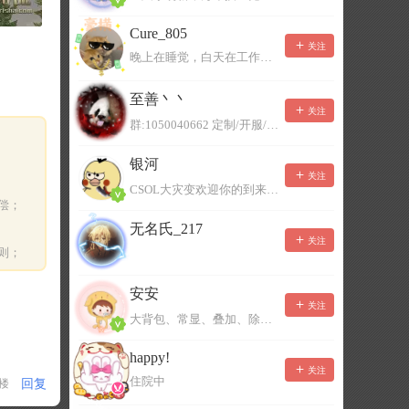
Cure_805
关注
晚上在睡觉，白天在工作，不一定能及时回复，有事可以留言！
至善丶丶
关注
群:1050040662 定制/开服/地图制作/价格公道
银河
关注
CSOL大灾变欢迎你的到来。QQ群：967780922
偿；
无名氏_217
关注
则；
安安
关注
大背包、常显、叠加、除草树，唯一作者QQ383125283
happy!
关注
住院中
回复
1楼