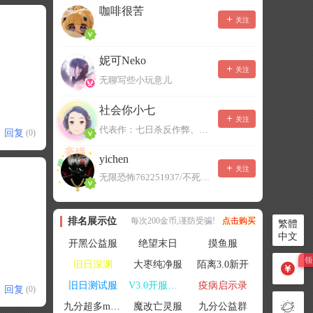
咖啡很苦
关注
妮可Neko
关注
无聊写些小玩意儿
社会你小七
关注
代表作：七日杀反作弊、七日杀云黑、七日杀BOT、七日杀云商城
回复
(0)
yichen
关注
无限恐怖762251937/不死者末日1080207504
排名展示位
每次200金币,谨防受骗!
点击购买
繁體
中文
开黑公益服
绝望末日
摸鱼服
旧日深渊
大枣纯净服
陌离3.0新开
旧日测试服
V3.0开服联机
疫病启示录
回复
(0)
九分超多mod群
魔改亡灵服
九分公益群