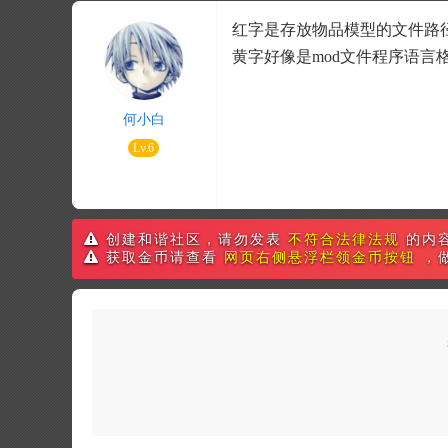
红字是存放物品模型的文件路
黄字好像是mod文件程序语言格
何小白
Lv.6
创建和谐社区，请勿发表
不符合法律法规
的内
获取金币请查看
网页右侧悬浮栏领金币按钮
，