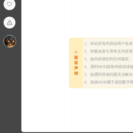
1、本站所有内容由用户发
2、转载或者引用本文内容
©
版
3、如内容侵犯到任何版权
权
4、遇到MOD提取码错误
声
明
5、如遇到其他问题无法解
6、游戏MOD属于虚拟数