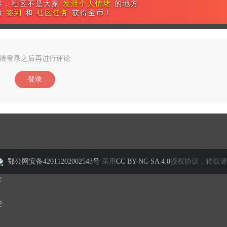
容，社区不是大家
发泄个人情绪
的地方
做
签到
和
社区任务
获得金币！
请登录之后再进行评论
登录
鄂公网安备42011202002543号
采用
CC BY-NC-SA 4.0
授权协议，转载请