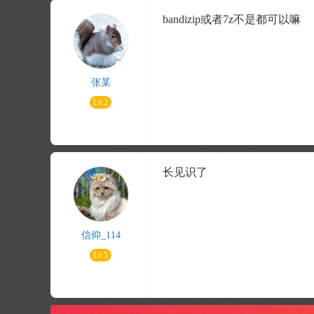
bandizip或者7z不是都可以嘛
张某
Lv.2
长见识了
信仰_114
Lv.5