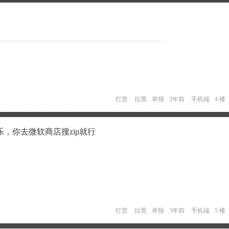
打赏
拉黑
举报
3年前
手机端
4 楼
，你去微软商店搜zip就行
打赏
拉黑
举报
3年前
手机端
5 楼