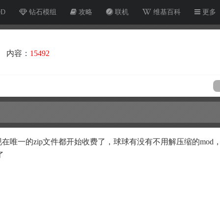
OD
钻石模组
攻略
联机
维基百科
更多
内容：
15492
现在唯一的zip文件都开始收费了，球球有没有不用解压缩的mod
了