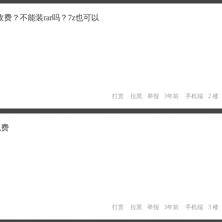
？不能装rar吗？7z也可以
打赏
拉黑
举报
3年前
手机端
2 楼
免费
打赏
拉黑
举报
3年前
手机端
3 楼