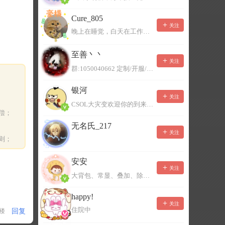
Cure_805
关注
晚上在睡觉，白天在工作，不一定能及时回复，有事可以留言！
至善丶丶
关注
群:1050040662 定制/开服/地图制作/价格公道
银河
关注
CSOL大灾变欢迎你的到来。QQ群：967780922
偿；
无名氏_217
关注
则；
安安
关注
大背包、常显、叠加、除草树，唯一作者QQ383125283
happy!
关注
住院中
回复
1楼