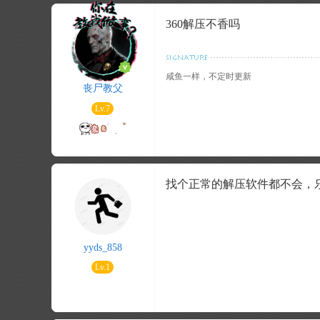
360解压不香吗
咸鱼一样，不定时更新
丧尸教父
Lv.7
找个正常的解压软件都不会，乐
yyds_858
Lv.1