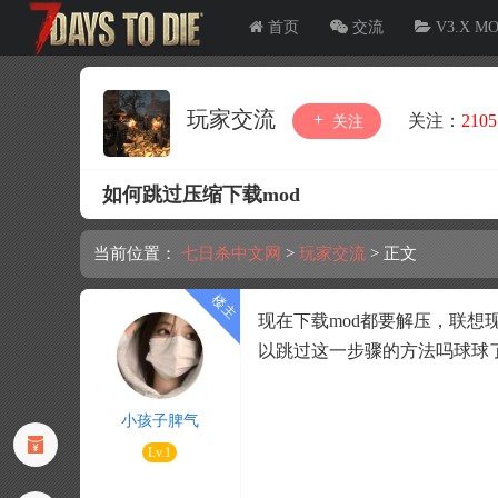
首页
交流
V3.X M
玩家交流
关注：
2105
关注
如何跳过压缩下载mod
当前位置：
七日杀中文网
>
玩家交流
>
正文
现在下载mod都要解压，联想
以跳过这一步骤的方法吗球球
小孩子脾气
Lv.1