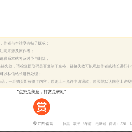
表，作者与本站享有帖子版权；
请注明来源及原作者；
，请联系本站将及时予与删除；
或链接失效，请检查提取码是否复制了空格，链接失效可以私信作者或站长进行补
决可以私信站长进行处理；
字商品，一经购买即获得了内容，原则上不允许申请退款，购买即默认同意上述规
"点赞是美意，打赏是鼓励"
江西·南昌
拉黑
举报
3年前
电脑端
阅读： 526