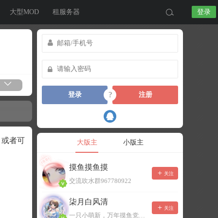
大型MOD
租服务器
登录
?
登录
注册
，或者可
大版主
小版主
摸鱼摸鱼摸
关注
交流吹水群967780922
柒月白风清
关注
一只小萌新，万年摸鱼党！已经脱坑了。。。