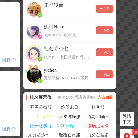
咖啡很苦
关注
妮可Neko
关注
无聊写些小玩意儿
社会你小七
关注
代表作：七日杀反作弊、七日杀云黑、七日杀BOT、七日杀云商城
回复
(0)
yichen
关注
无限恐怖762251937/不死者末日1080207504
排名展示位
每次200金币,谨防受骗!
点击购买
开黑公益服
绝望末日
摸鱼服
繁體
旧日深渊
大枣纯净服
陌离3.0新开
中文
旧日测试服
V3.0开服联机
疫病启示录
回复
(0)
九分超多mod群
魔改亡灵服
九分公益群