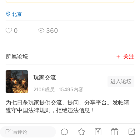
北京
英雄大人
Lv.8
25-02-10 15:45
电脑端
其他&工具
0
360
禁止发布联机可用的作弊模组，
严查卖挂
用单机辅助引流私下售卖服务器外挂！
机作弊模组的发布规范近期收到一些信息
所属论坛
关注
些作弊模组在联机服务器使用,为了维护游
色环境，中文网特此发布以下声明，规范
玩家交流
模组的发布行为：1. *...
进入论坛
2106成员
15495内容
武汉
为七日杀玩家提供交流、提问、分享平台。发帖请
72
2.23w
遵守中国法律规则，拒绝违法信息！
全部 0
只看作者
正序
写评论
英雄大人
Lv.8