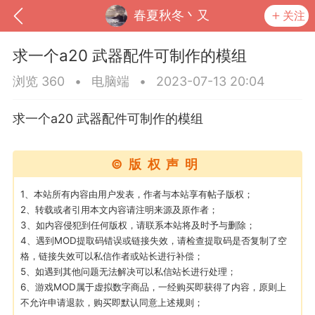
春夏秋冬丶又
关注
求一个a20 武器配件可制作的模组
浏览 360
•
电脑端
•
2023-07-13 20:04
求一个a20 武器配件可制作的模组
©版权声明
1、本站所有内容由用户发表，作者与本站享有帖子版权；
2、转载或者引用本文内容请注明来源及原作者；
3、如内容侵犯到任何版权，请联系本站将及时予与删除；
到
我的钱包
道具
排行榜
4、遇到MOD提取码错误或链接失效，请检查提取码是否复制了空
格，链接失效可以私信作者或站长进行补偿；
5、如遇到其他问题无法解决可以私信站长进行处理；
6、游戏MOD属于虚拟数字商品，一经购买即获得了内容，原则上
流
MOD下载
攻略教程
联机招募
不允许申请退款，购买即默认同意上述规则；