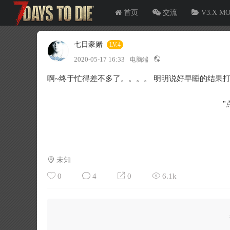
首页
交流
V3.X M
七日豪赌
LV.4
2020-05-17 16:33
电脑端
啊~终于忙得差不多了。。。。 明明说好早睡的结果
"
未知
0
4
0
6.1k