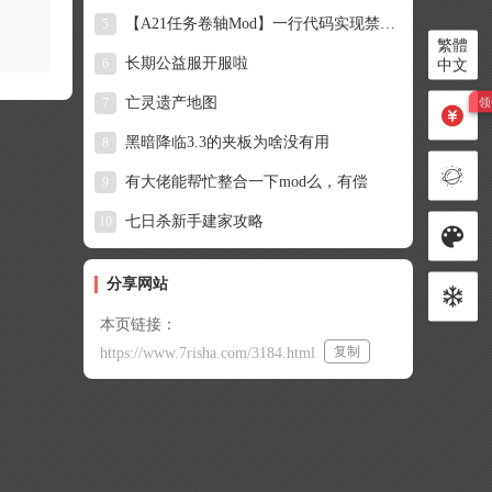
【A21任务卷轴Mod】一行代码实现禁商人任务、禁商人库存
5
繁體
长期公益服开服啦
6
中文
亡灵遗产地图
7
黑暗降临3.3的夹板为啥没有用
8
有大佬能帮忙整合一下mod么，有偿
9
七日杀新手建家攻略
10
分享网站
本页链接：
复制
https://www.7risha.com/3184.html