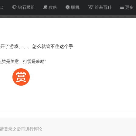
OD
钻石模组
攻略
联机
维基百科
更多
打开了游戏、、、怎么就管不住这个手
点赞是美意，打赏是鼓励"
请登录之后再进行评论