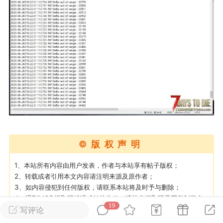
英雄大人
Lv.8
25-02-10 15:45
电脑端
其他&工具
禁止发布联机可用的作弊模组，
严查卖挂
用单机辅助引流私下售卖服务器外挂！
机作弊模组的发布规范近期收到一些信息
些作弊模组在联机服务器使用,为了维护游
色环境，中文网特此发布以下声明，规范
模组的发布行为：1. *...
©版权声明
武汉
1、本站所有内容由用户发表，作者与本站享有帖子版权；
72
2.21w
2、转载或者引用本文内容请注明来源及原作者；
3、如内容侵犯到任何版权，请联系本站将及时予与删除；
4、遇到MOD提取码错误或链接失效，请检查提取码是否复制了空
19
格，链接失效可以私信作者或站长进行补偿；
写评论
英雄大人
Lv.8
5、如遇到其他问题无法解决可以私信站长进行处理；