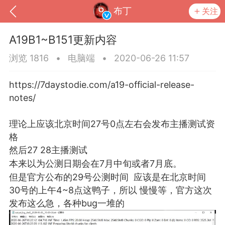
布丁
关注
A19B1~B151更新内容
浏览 1816
•
电脑端
•
2020-06-26 11:57
https://7daystodie.com/a19-official-release-
notes/
理论上应该北京时间27号0点左右会发布主播测试资
格
然后27 28主播测试
本来以为公测日期会在7月中旬或者7月底。
到
我的钱包
道具
排行榜
但是官方公布的29号公测时间 应该是在北京时间
30号的上午4~8点这鸭子，所以 慢慢等，官方这次
发布这么急，各种bug一堆的
流
MOD下载
攻略教程
联机招募