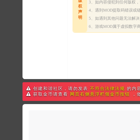
版
3、如内容侵犯到任何版权
权
4、遇到MOD提取码错误
声
明
5、如遇到其他问题无法解
6、游戏MOD属于虚拟数
创建和谐社区，请勿发表
不符合法律法规
的内
获取金币请查看
网页右侧悬浮栏领金币按钮
，