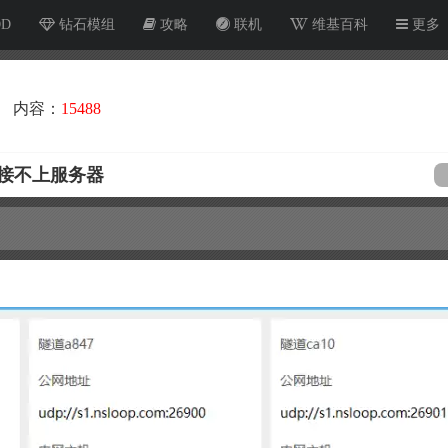
OD
钻石模组
攻略
联机
维基百科
更多
内容：
15488
接不上服务器