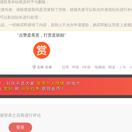
，请联系本站将及时予与删除；
或链接失效，请检查提取码是否复制了空格，链接失效可以私信作者或站长进行补
决可以私信站长进行处理；
字商品，一经购买即获得了内容，原则上不允许申请退款，购买即默认同意上述规
"点赞是美意，打赏是鼓励"
吉林·长春
拉黑
举报
6年前
电脑端
阅读： 2.5k
容，社区不是大家
发泄个人情绪
的地方
做
签到
和
社区任务
获得金币！
请登录之后再进行评论
登录