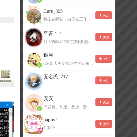
Cure_805
关注
晚上在睡觉，白天在工作，不一定能及时回复，有事可以留言！
至善丶丶
关注
群:1050040662 定制/开服/地图制作/价格公道
银河
关注
CSOL大灾变欢迎你的到来。QQ群：967780922
无名氏_217
关注
安安
关注
大背包、常显、叠加、除草树，唯一作者QQ383125283
happy!
关注
住院中