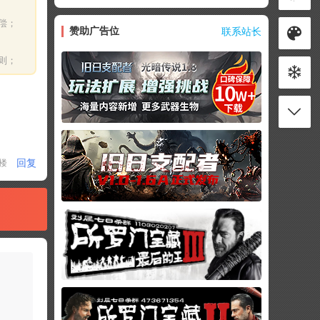
偿；
赞助广告位
联系站长
则；
回复
1楼