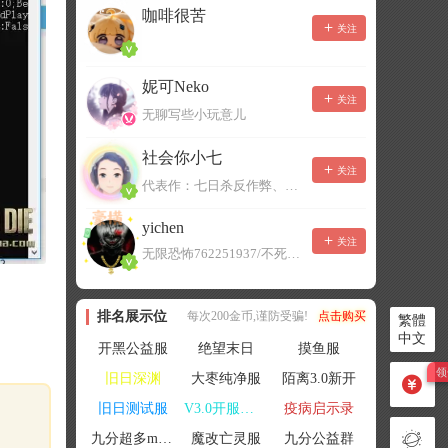
咖啡很苦
关注
妮可Neko
关注
无聊写些小玩意儿
社会你小七
关注
代表作：七日杀反作弊、七日杀云黑、七日杀BOT、七日杀云商城
yichen
关注
无限恐怖762251937/不死者末日1080207504
排名展示位
每次200金币,谨防受骗!
点击购买
繁體
中文
开黑公益服
绝望末日
摸鱼服
旧日深渊
大枣纯净服
陌离3.0新开
旧日测试服
V3.0开服联机
疫病启示录
九分超多mod群
魔改亡灵服
九分公益群