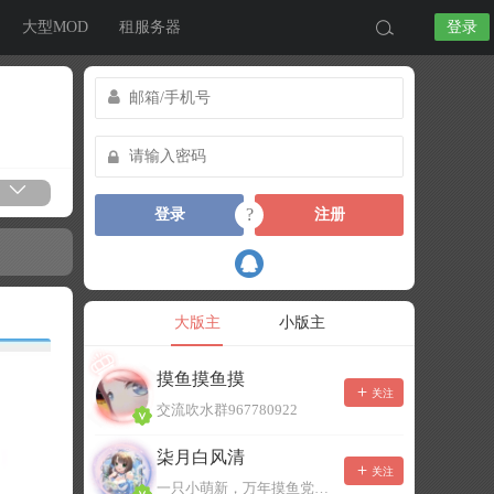
大型MOD
租服务器
登录
?
登录
注册
大版主
小版主
摸鱼摸鱼摸
关注
交流吹水群967780922
柒月白风清
关注
一只小萌新，万年摸鱼党！已经脱坑了。。。