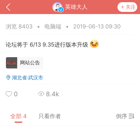
英雄大人
关注
浏览 8403
•
电脑端
•
2019-06-13 09:30
论坛将于 6/13 9.35进行版本升级
网站公告
湖北省·武汉市
0
8.4k
到
我的钱包
道具
排行榜
全部 4
只看作者
倒序
流
MOD下载
攻略教程
联机招募