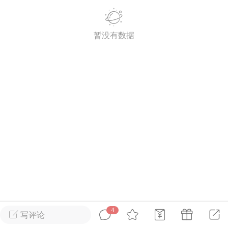
英雄大人
Lv.8
暂没有数据
25-02-10 15:45
电脑端
其他&工具
禁止发布联机可用的作弊模组，
严查卖挂
用单机辅助引流私下售卖服务器外挂！
机作弊模组的发布规范近期收到一些信息
些作弊模组在联机服务器使用,为了维护游
色环境，中文网特此发布以下声明，规范
模组的发布行为：1. *...
武汉
72
2.21w
4
写评论
英雄大人
Lv.8