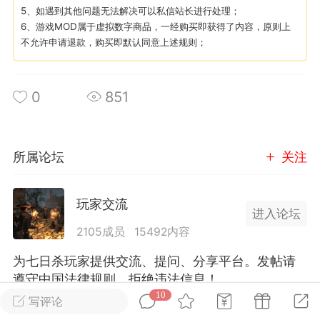
5、如遇到其他问题无法解决可以私信站长进行处理；
6、游戏MOD属于虚拟数字商品，一经购买即获得了内容，原则上
英雄大人
Lv.8
不允许申请退款，购买即默认同意上述规则；
25-02-10 15:45
电脑端
其他&工具
禁止发布联机可用的作弊模组，
严查卖挂
0
851
用单机辅助引流私下售卖服务器外挂！
机作弊模组的发布规范近期收到一些信息
些作弊模组在联机服务器使用,为了维护游
所属论坛
关注
色环境，中文网特此发布以下声明，规范
模组的发布行为：1. *...
玩家交流
进入论坛
武汉
2105成员
15492内容
72
2.21w
为七日杀玩家提供交流、提问、分享平台。发帖请
遵守中国法律规则，拒绝违法信息！
10
写评论
英雄大人
Lv.8
全部 10
只看作者
正序