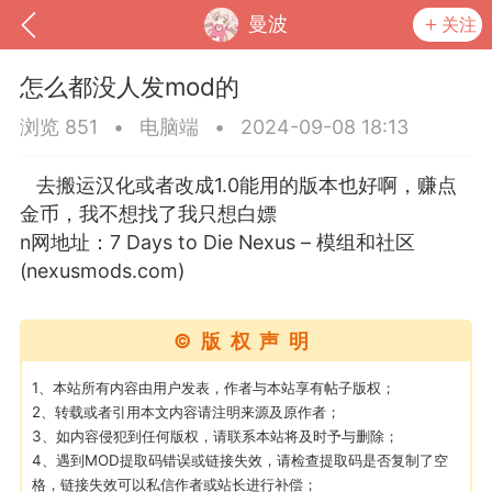
曼波
关注
怎么都没人发mod的
浏览 851
•
电脑端
•
2024-09-08 18:13
去搬运汉化或者改成1.0能用的版本也好啊，赚点
金币，我不想找了我只想白嫖
n网地址：
7 Days to Die Nexus – 模组和社区
(nexusmods.com)
©版权声明
到
我的钱包
道具
排行榜
1、本站所有内容由用户发表，作者与本站享有帖子版权；
2、转载或者引用本文内容请注明来源及原作者；
3、如内容侵犯到任何版权，请联系本站将及时予与删除；
4、遇到MOD提取码错误或链接失效，请检查提取码是否复制了空
流
MOD下载
攻略教程
联机招募
格，链接失效可以私信作者或站长进行补偿；