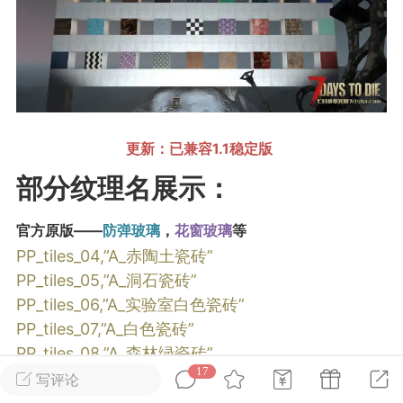
英雄大人
Lv.8
25-02-10 15:45
电脑端
其他&工具
禁止发布联机可用的作弊模组，
严查卖挂
用单机辅助引流私下售卖服务器外挂！
更新：已兼容1.1稳定版
机作弊模组的发布规范近期收到一些信息
部分纹理名展示：
些作弊模组在联机服务器使用,为了维护游
色环境，中文网特此发布以下声明，规范
模组的发布行为：1. *...
官方原版——
防弹玻璃
，
花窗玻璃
等
PP_tiles_04,”A_赤陶土瓷砖”
武汉
PP_tiles_05,”A_洞石瓷砖”
PP_tiles_06,”A_实验室白色瓷砖”
72
2.23w
PP_tiles_07,”A_白色瓷砖”
PP_tiles_08,”A_森林绿瓷砖”
17
PP_tiles_09,”A_蓝金大理石瓷砖”
写评论
英雄大人
Lv.8
PP_tiles_10,”A_黑白波纹瓷砖”