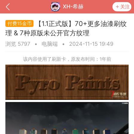
XH-希赫
关注
【1.1正式版】70+更多油漆刷纹
15金币
理 & 7种原版未公开官方纹理
浏览 5797
•
电脑端
•
2024-11-15 19:49
该内容使用了刷新卡，原发布时间：1年前
到
我的钱包
道具
排行榜
流
MOD下载
攻略教程
联机招募