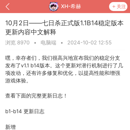
XH-希赫
关注
10月2日——七日杀正式版1.1B14稳定版本
更新内容中文解释
浏览 8970
•
电脑端
•
2024-10-02 12:55
嘿，幸存者们，我们很高兴地宣布我们的稳定分支
发布了v1.1 b14版本。这个更新对潜行机制进行了几
项改动，还有许多修复和优化，以提高性能和增强
游戏体验。
到
我的钱包
道具
排行榜
查看下面的完整更新日志！
b1-b14 更新日志
流
MOD下载
攻略教程
联机招募
新增