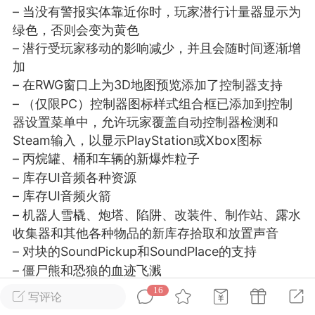
– 当没有警报实体靠近你时，玩家潜行计量器显示为
绿色，否则会变为黄色
英雄大人
Lv.8
– 潜行受玩家移动的影响减少，并且会随时间逐渐增
25-02-10 15:45
电脑端
其他&工具
加
禁止发布联机可用的作弊模组，
严查卖挂
– 在RWG窗口上为3D地图预览添加了控制器支持
用单机辅助引流私下售卖服务器外挂！
– （仅限PC）控制器图标样式组合框已添加到控制
器设置菜单中，允许玩家覆盖自动控制器检测和
机作弊模组的发布规范近期收到一些信息
Steam输入，以显示PlayStation或Xbox图标
些作弊模组在联机服务器使用,为了维护游
– 丙烷罐、桶和车辆的新爆炸粒子
色环境，中文网特此发布以下声明，规范
– 库存UI音频各种资源
模组的发布行为：1. *...
– 库存UI音频火箭
武汉
– 机器人雪橇、炮塔、陷阱、改装件、制作站、露水
收集器和其他各种物品的新库存拾取和放置声音
71
2.2w
– 对块的SoundPickup和SoundPlace的支持
– 僵尸熊和恐狼的血迹飞溅
– 预制件编辑器”Rnd decorate Sel.”也设置了随机旋
16
写评论
英雄大人
Lv.8
转