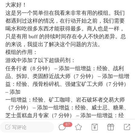
大家好！
这是另一个简单但在我看来非常有用的模组。我们
英雄大人
Lv.8
都遇到过这样的情况，在行动开始之前，我们需要
25-02-10 15:45
电脑端
其他&工具
喝水和吃很多东西才能获得最多。商人也是一样，
禁止发布联机可用的作弊模组，
严查卖挂
只是有用 buff 的持续时间存在令人不快的差异。总
用单机辅助引流私下售卖服务器外挂！
的来说，我提出了解决这个问题的方法。
模组的作用：
机作弊模组的发布规范近期收到一些信息
游戏中添加了以下超级药剂：
些作弊模组在联机服务器使用,为了维护游
任务行者（8 分钟） – 添加一组增益：经验、战利
色环境，中文网特此发布以下声明，规范
品、拆卸、类固醇近战大师（7 分钟） – 添加一组增
模组的发布行为：1. *...
益：经验、颅骨粉碎机、强健宝矿工大师（7 分钟）
武汉
– 添加
一组增益：经验、矿工咖啡、岩石破坏者交易大师
72
2.23w
（7 分钟） – 添加一组增益：经验、威士忌、糖果、
芝士蛋糕血月专家（7 分钟） – 添加一组增益：经
验、强健宝、雷科恩
67
写评论
英雄大人
Lv.8
现在，使用 1 个物品时，您将获得所有必要的增