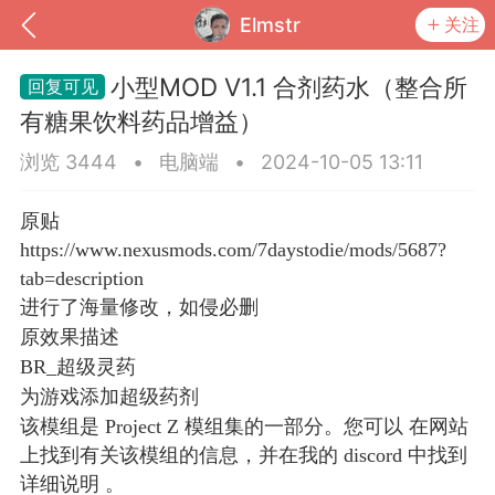
Elmstr
关注
小型MOD V1.1 合剂药水（整合所
有糖果饮料药品增益）
浏览 3444
•
电脑端
•
2024-10-05 13:11
原贴
https://www.nexusmods.com/7daystodie/mods/5687?
tab=description
进行了海量修改，如侵必删
原效果描述
到
我的钱包
道具
排行榜
BR_超级灵药
为游戏添加超级药剂
该模组是 Project Z 模组集的一部分。您可以 在网站
上找到有关该模组的信息，并在我的 discord 中找到
流
MOD下载
攻略教程
联机招募
详细说明 。