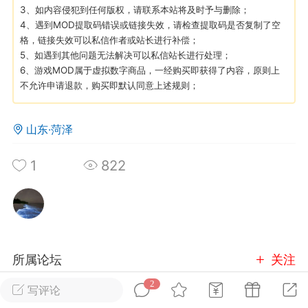
3、如内容侵犯到任何版权，请联系本站将及时予与删除；
4、遇到MOD提取码错误或链接失效，请检查提取码是否复制了空
英雄大人
Lv.8
格，链接失效可以私信作者或站长进行补偿；
5、如遇到其他问题无法解决可以私信站长进行处理；
25-02-10 15:45
电脑端
其他&工具
6、游戏MOD属于虚拟数字商品，一经购买即获得了内容，原则上
禁止发布联机可用的作弊模组，
严查卖挂
不允许申请退款，购买即默认同意上述规则；
用单机辅助引流私下售卖服务器外挂！
机作弊模组的发布规范近期收到一些信息
山东·菏泽
些作弊模组在联机服务器使用,为了维护游
色环境，中文网特此发布以下声明，规范
1
822
模组的发布行为：1. *...
武汉
72
2.23w
所属论坛
关注
2
写评论
英雄大人
Lv.8
玩家交流