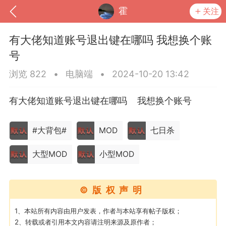
霍
关注
​有大佬知道账号退出键在哪吗 我想换个账
号
浏览 822
•
电脑端
•
2024-10-20 13:42
有大佬知道账号退出键在哪吗 我想换个账号
#大背包#
MOD
七日杀
大型MOD
小型MOD
到
我的钱包
道具
排行榜
©版权声明
1、本站所有内容由用户发表，作者与本站享有帖子版权；
流
MOD下载
攻略教程
联机招募
2、转载或者引用本文内容请注明来源及原作者；