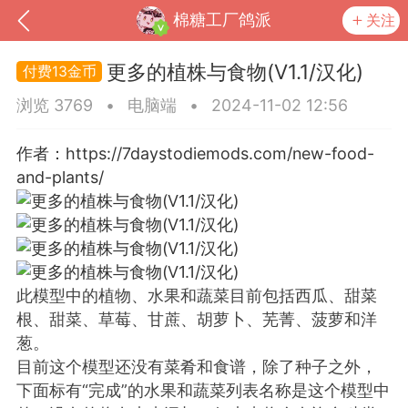
棉糖工厂鸽派
关注
更多的植株与食物(V1.1/汉化)
13金币
浏览 3769
•
电脑端
•
2024-11-02 12:56
作者：https://7daystodiemods.com/new-food-
and-plants/
此模型中的植物、水果和蔬菜目前包括西瓜、甜菜
到
我的钱包
道具
排行榜
根、甜菜、草莓、甘蔗、胡萝卜、芜菁、菠萝和洋
葱。
目前这个模型还没有菜肴和食谱，除了种子之外，
流
MOD下载
攻略教程
联机招募
下面标有“完成”的水果和蔬菜列表名称是这个模型中