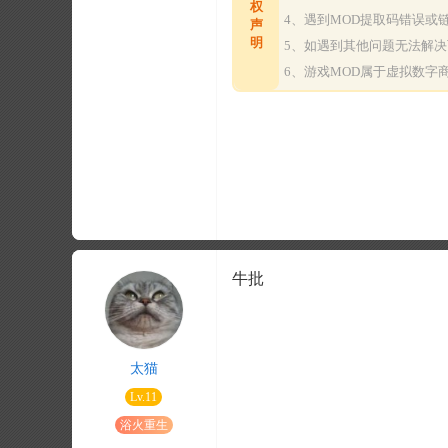
权
4、遇到MOD提取码错误
声
明
5、如遇到其他问题无法解
6、游戏MOD属于虚拟数
牛批
太猫
Lv.11
浴火重生