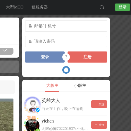
大型MOD
租服务器
登录
?
登录
注册
大版主
小版主
英雄大人
关注
白天在工作，晚上在睡觉，有事可以留言，不一定能及时回复！
yichen
关注
无限恐怖762251937/不死者末日1080207504