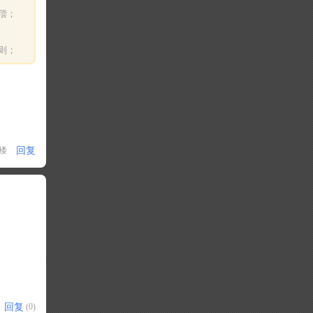
偿；
则；
回复
1楼
回复
(0)