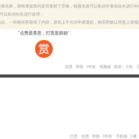
或链接失效，请检查提取码是否复制了空格，链接失效可以私信作者或站长进行补
决可以私信站长进行处理；
字商品，一经购买即获得了内容，原则上不允许申请退款，购买即默认同意上述规
"点赞是美意，打赏是鼓励"
拉黑
举报
1年前
电脑端
阅读： 6.8k
打赏
拉黑
举报
1年前
手机端
2 楼