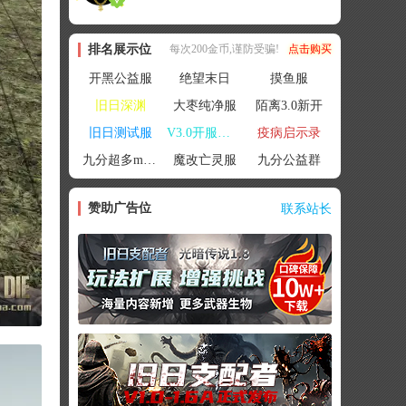
排名展示位
每次200金币,谨防受骗!
点击购买
开黑公益服
绝望末日
摸鱼服
旧日深渊
大枣纯净服
陌离3.0新开
旧日测试服
V3.0开服联机
疫病启示录
九分超多mod群
魔改亡灵服
九分公益群
赞助广告位
联系站长