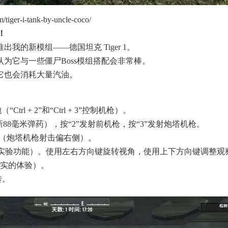
iger-i-tank-by-uncle-coco/
！
我的新模组——德国坦克 Tiger 1。
为它与一些僵尸Boss模组搭配会非常棒。
它也会消耗大量汽油。
（“Ctrl + 2”和“Ctrl + 3”控制机枪）。
新88毫米弹药），按“2”发射前机枪，按“3”发射炮塔机枪。
式（炮塔机枪射击偏右侧）。
（实验功能）。使用左右方向键旋转视角，使用上下方向键调整观
实的体验）。
转。