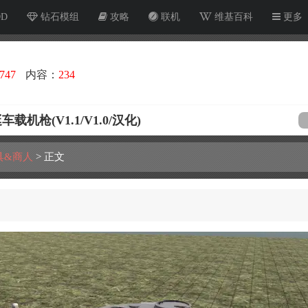
OD
钻石模组
攻略
联机
维基百科
更多
747
内容：
234
枪(V1.1/V1.0/汉化)
具&商人
>
正文