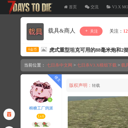
首页
交流
V3.X M
载具&商人
关注：
12
关注
虎式重型坦克可用的88毫米炮和2挺车载机
6金币
当前位置：
七日杀中文网
>
七日杀V3.X模组下载
>
载
版权声明：
转载
棉糖工厂鸽派
Lv.6