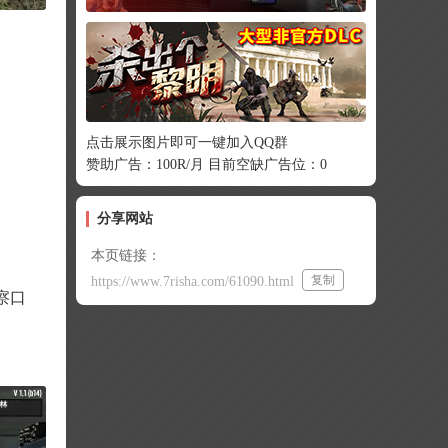
点击展示图片即可一键加入QQ群
赞助广告：100R/月 目前空缺广告位：0
分享网站
本页链接：
复制
https://www.7risha.com/61090.html
察口