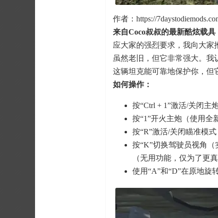
作者：https://7daystodiemods.com/t
来自Coco叔叔的最新酷炫载具
应大家的强烈要求，我向大家推出
虽然老旧，但它非常强大。我认
这辆坦克能可靠地保护你，但
如何操作：
按“Ctrl + 1”激活/关闭主炮
按“1”开火主炮（使用全
按“R”激活/关闭瞄准模
按“K”切换驾驶员视角
（无用功能，仅为了更真
使用“A”和“D”在原地旋