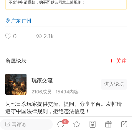
不允许申请退款，购买即默认同意上述规则；
英雄大人
Lv.8
广东·广州
25-02-10 15:45
电脑端
其他&工具
禁止发布联机可用的作弊模组，
严查卖挂
0
2.1k
用单机辅助引流私下售卖服务器外挂！
机作弊模组的发布规范近期收到一些信息
些作弊模组在联机服务器使用,为了维护游
所属论坛
关注
色环境，中文网特此发布以下声明，规范
模组的发布行为：1. *...
玩家交流
进入论坛
武汉
2106成员
15494内容
72
2.22w
为七日杀玩家提供交流、提问、分享平台。发帖请
遵守中国法律规则，拒绝违法信息！
6
写评论
英雄大人
Lv.8
全部 6
只看作者
正序