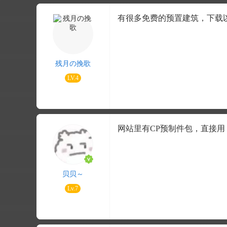
有很多免费的预置建筑，下载
残月の挽歌
LV.4
网站里有CP预制件包，直接用
贝贝～
Lv.7