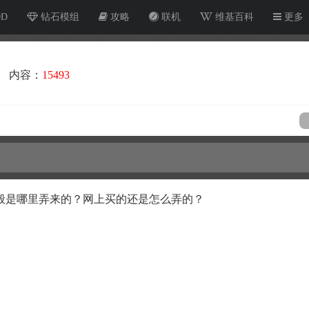
OD
钻石模组
攻略
联机
维基百科
更多
内容：
15493
般是哪里弄来的？网上买的还是怎么弄的？