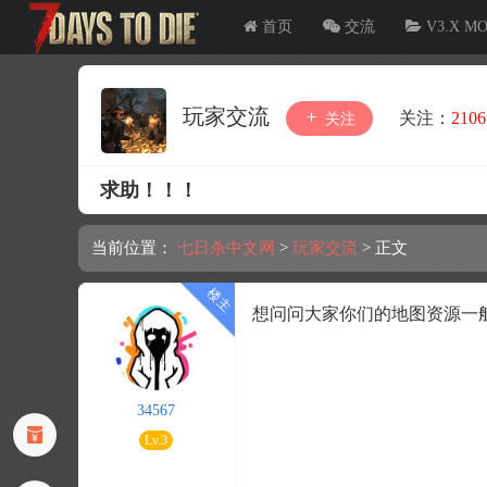
首页
交流
V3.X M
玩家交流
关注：
2106
关注
求助！！！
当前位置：
七日杀中文网
>
玩家交流
>
正文
想问问大家你们的地图资源一
34567
Lv.3