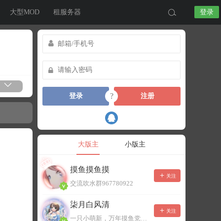
大型MOD
租服务器
登录
?
登录
注册
大版主
小版主
摸鱼摸鱼摸
关注
交流吹水群967780922
柒月白风清
关注
一只小萌新，万年摸鱼党！已经脱坑了。。。