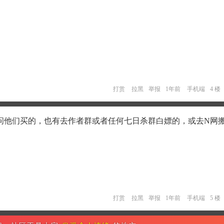
打赏
拉黑
举报
1年前
手机端
4 楼
问他们买的，也有去作者群或者任何七日杀群白嫖的，或去N网
打赏
拉黑
举报
1年前
手机端
5 楼