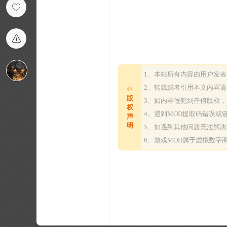
1、本站所有内容由用户发
2、转载或者引用本文内容
©
版
3、如内容侵犯到任何版权
权
4、遇到MOD提取码错误
声
明
5、如遇到其他问题无法解
6、游戏MOD属于虚拟数