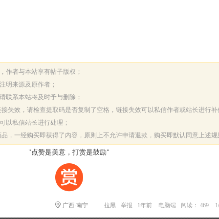
表，作者与本站享有帖子版权；
请注明来源及原作者；
，请联系本站将及时予与删除；
或链接失效，请检查提取码是否复制了空格，链接失效可以私信作者或站长进行补
决可以私信站长进行处理；
字商品，一经购买即获得了内容，原则上不允许申请退款，购买即默认同意上述规
"点赞是美意，打赏是鼓励"
广西·南宁
拉黑
举报
1年前
电脑端
阅读： 469