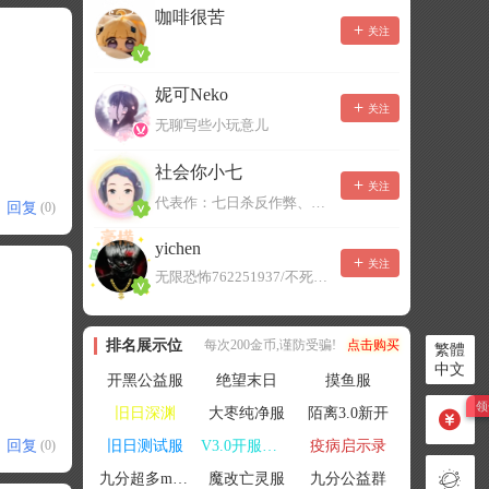
咖啡很苦
关注
妮可Neko
关注
无聊写些小玩意儿
社会你小七
关注
代表作：七日杀反作弊、七日杀云黑、七日杀BOT、七日杀云商城
回复
(0)
yichen
关注
无限恐怖762251937/不死者末日1080207504
排名展示位
每次200金币,谨防受骗!
点击购买
繁體
中文
开黑公益服
绝望末日
摸鱼服
旧日深渊
大枣纯净服
陌离3.0新开
回复
旧日测试服
V3.0开服联机
疫病启示录
(0)
九分超多mod群
魔改亡灵服
九分公益群