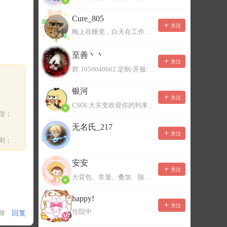
Cure_805
关注
晚上在睡觉，白天在工作，不一定能及时回复，有事可以留言！
至善丶丶
关注
群:1050040662 定制/开服/地图制作/价格公道
银河
关注
CSOL大灾变欢迎你的到来。QQ群：967780922
偿；
无名氏_217
关注
则；
安安
关注
大背包、常显、叠加、除草树，唯一作者QQ383125283
happy!
关注
住院中
回复
1楼