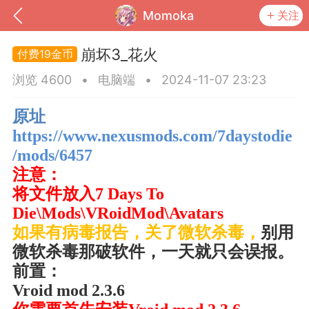
Momoka
关注
崩坏3_花火
19金币
浏览 4600
•
电脑端
•
2024-11-07 23:23
原址
https://www.nexusmods.com/7daystodie
/mods/6457
注意
：
将文件放入
7 Days To
Die\Mods\VRoidMod\Avatars
到
我的钱包
道具
排行榜
如果有病毒报告，关了微软杀毒，
别用
微软杀毒那破软件，一天就只会误报。
前置：
Vroid mod 2.3.6
流
MOD下载
攻略教程
联机招募