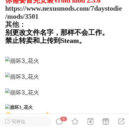
你需要首先安装Vroid mod 2.3.6
https://www.nexusmods.com/7daystodie
/mods/3501
英雄大人
Lv.8
其他：
25-02-10 15:45
电脑端
其他&工具
别更改文件名字，那样不会工作。
禁止发布联机可用的作弊模组，
严查卖挂
禁止转卖和上传到Steam。
用单机辅助引流私下售卖服务器外挂！
机作弊模组的发布规范近期收到一些信息
些作弊模组在联机服务器使用,为了维护游
色环境，中文网特此发布以下声明，规范
模组的发布行为：1. *...
武汉
72
2.24w
Support Asasa
6
写评论
英雄大人
Lv.8