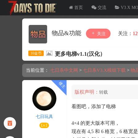
首页
交流
V3.X M
物品&功能
关注：
12
关注
更多电梯v1.1(汉化）
10金币
当前位置：
七日杀中文网
>
七日杀V3.X模组下载
>
物
版权声明：
转载
看图吧，添加了电梯
七日玩具
4×4 的更大版本可用，
Lv.1
现在有 4,5 和 6 格宽，6 格宽是