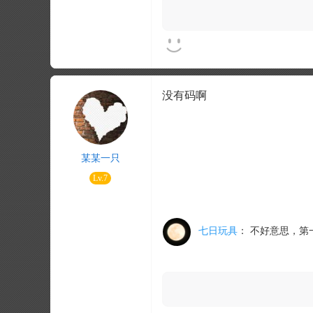
没有码啊
某某一只
Lv.7
七日玩具
：
不好意思，第