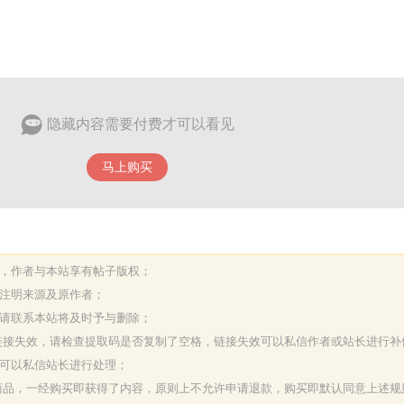
隐藏内容需要付费才可以看见
马上购买
表，作者与本站享有帖子版权；
请注明来源及原作者；
，请联系本站将及时予与删除；
或链接失效，请检查提取码是否复制了空格，链接失效可以私信作者或站长进行补
决可以私信站长进行处理；
字商品，一经购买即获得了内容，原则上不允许申请退款，购买即默认同意上述规