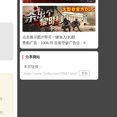
点击展示图片即可一键加入QQ群
赞助广告：100R/月 目前空缺广告位：0
分享网站
本页链接：
复制
https://www.7risha.com/59943.html
偿；
则；