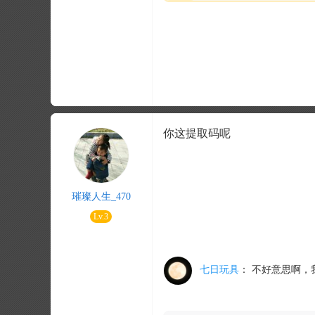
你这提取码呢
璀璨人生_470
Lv.3
七日玩具
：
不好意思啊，