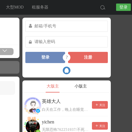
大型MOD
租服务器
登录
?
登录
注册
大版主
小版主
英雄大人
关注
白天在工作，晚上在睡觉，有事可以留言，不一定能及时回复！
yichen
关注
无限恐怖762251937/不死者末日1080207504