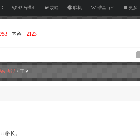
OD
钻石模组
攻略
联机
维基百科
更多
753
内容：
2123
品&功能
>
正文
 8 格长。