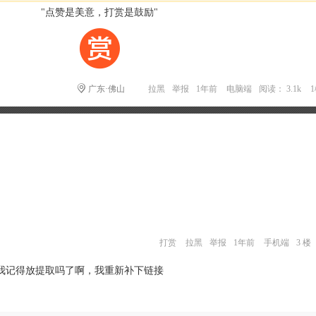
"点赞是美意，打赏是鼓励"
广东·佛山
拉黑
举报
1年前
电脑端
阅读： 3.1k
打赏
拉黑
举报
1年前
手机端
3 楼
我记得放提取吗了啊，我重新补下链接