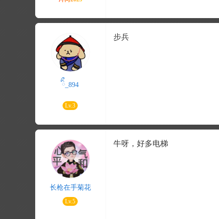
步兵
ིྀ_894
Lv.3
牛呀，好多电梯
长枪在手菊花
Lv.5