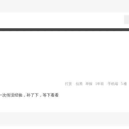
打赏
拉黑
举报
1年前
手机端
5 楼
一次传没经验，补了下，等下看看