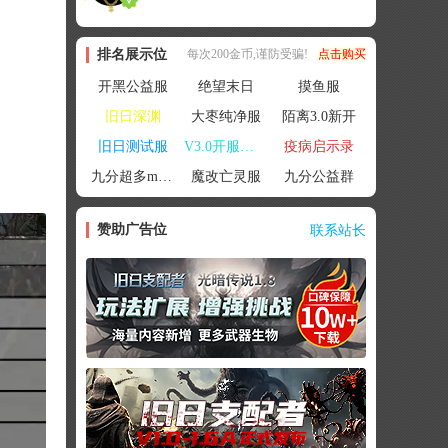
排名展示位
每次200金币,谨防受骗!
点击购买
开黑公益服
绝望末日
摸鱼服
旧日深渊
大枣纯净服
陌离3.0新开
旧日测试服
V3.0开服联机
疫病启示录
九分超多mod群
魔改亡灵服
九分公益群
赞助广告位
联系站长