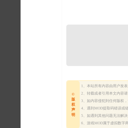
1、本站所有内容由用户发
2、转载或者引用本文内容
©
版
3、如内容侵犯到任何版权
权
4、遇到MOD提取码错误
声
明
5、如遇到其他问题无法解
6、游戏MOD属于虚拟数