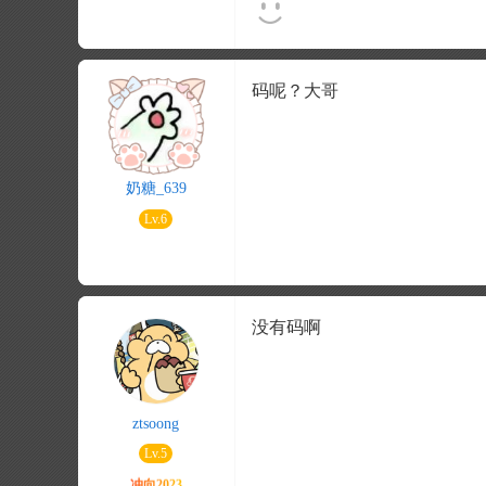
码呢？大哥
奶糖_639
Lv.6
没有码啊
ztsoong
Lv.5