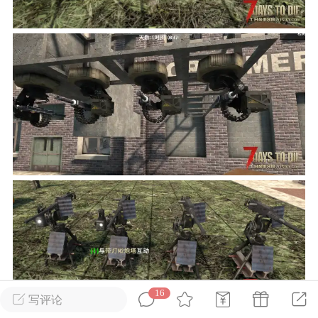
英雄大人
Lv.8
25-02-10 15:45
电脑端
其他&工具
禁止发布联机可用的作弊模组，
严查卖挂
用单机辅助引流私下售卖服务器外挂！
机作弊模组的发布规范近期收到一些信息
些作弊模组在联机服务器使用,为了维护游
色环境，中文网特此发布以下声明，规范
模组的发布行为：1. *...
武汉
72
2.21w
16
写评论
英雄大人
Lv.8