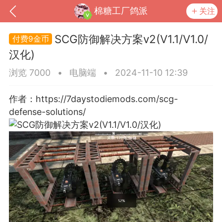
棉糖工厂鸽派
关注
SCG防御解决方案v2(V1.1/V1.0/
9金币
汉化)
浏览 7000
•
电脑端
•
2024-11-10 12:39
作者：https://7daystodiemods.com/scg-
defense-solutions/
到
我的钱包
道具
排行榜
流
MOD下载
攻略教程
联机招募