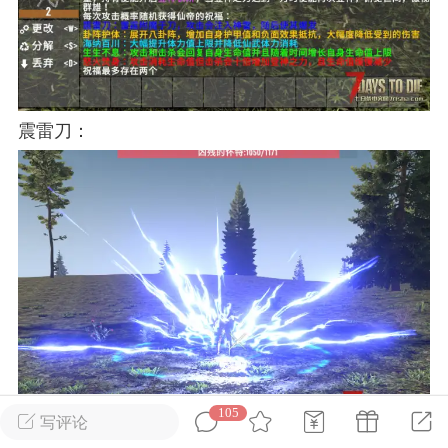
英雄大人
Lv.8
25-02-10 15:45
电脑端
其他&工具
禁止发布联机可用的作弊模组，
严查卖挂
震雷刀：
用单机辅助引流私下售卖服务器外挂！
机作弊模组的发布规范近期收到一些信息
些作弊模组在联机服务器使用,为了维护游
色环境，中文网特此发布以下声明，规范
模组的发布行为：1. *...
武汉
72
2.23w
105
写评论
英雄大人
Lv.8