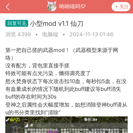
呐呐⁧♡喵呜
关注
小型mod v1.1 仙刀
浏览 4399
•
电脑端
•
2024-11-13 01:46
第一把自己搓的武器mod！（武器模型来源于网
络）
没有配方，背包里直接手搓
特效可能有点光污染，懒得调亮度了
怒火焚身状态下每次攻击扣10血，每秒扣5血，在没
有血量成长的情况下随机到此buff建议等buff消失
buff的存在时间为30s
到
我的钱包
道具
排行榜
登神之后属性会大幅度增加，如想消除登神buff请从
u的书分类里找到“清除”
流
MOD下载
攻略教程
联机招募