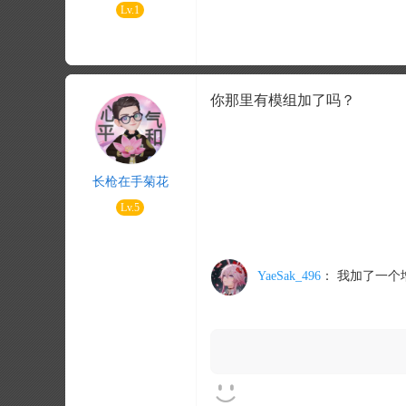
Lv.1
你那里有模组加了吗？
长枪在手菊花
Lv.5
YaeSak_496
：
我加了一个增