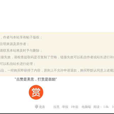
表，作者与本站享有帖子版权；
请注明来源及原作者；
，请联系本站将及时予与删除；
或链接失效，请检查提取码是否复制了空格，链接失效可以私信作者或站长进行补
决可以私信站长进行处理；
字商品，一经购买即获得了内容，原则上不允许申请退款，购买即默认同意上述规
"点赞是美意，打赏是鼓励"
北京
拉黑
举报
1年前
电脑端
阅读： 1.8k