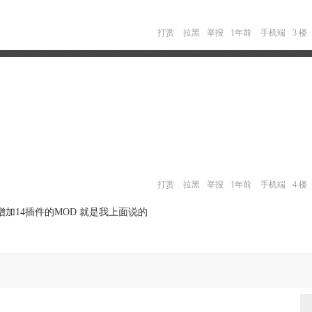
打赏
拉黑
举报
1年前
手机端
3 楼
打赏
拉黑
举报
1年前
手机端
4 楼
加14插件的MOD 就是我上面说的