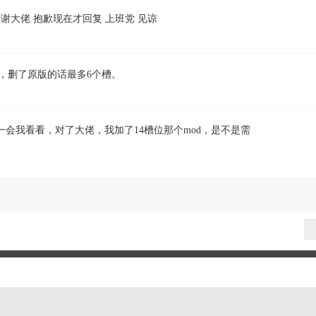
谢谢大佬 抱歉现在才回复 上班党 见谅
，删了原版的话最多6个槽。
一会我看看，对了大佬，我加了14槽位那个mod，是不是需