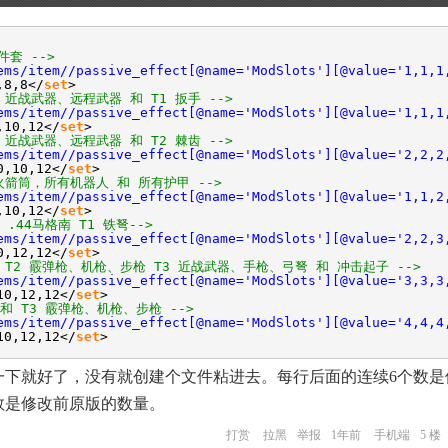
件套 -->
ems/item//passive_effect[@name='ModSlots'][@value='1,1,1
,8,8</
set
>
具、近战武器、远程武器 和 T1 扳手 -->
ems/item//passive_effect[@name='ModSlots'][@value='1,1,1
,10,12</
set
>
具、近战武器、远程武器 和 T2 棘齿 -->
ems/item//passive_effect[@name='ModSlots'][@value='2,2,2
0,10,12</
set
>
，火箭筒，所有机器人 和 所有护甲 -->
ems/item//passive_effect[@name='ModSlots'][@value='1,1,2
,10,12</
set
>
和 .44马格南 T1 铁弩-->
ems/item//passive_effect[@name='ModSlots'][@value='2,2,3
0,12,12</
set
>
具，T2 霰弹枪、机枪、步枪 T3 近战武器、手枪、弓弩 和 冲击起子 -->
ems/item//passive_effect[@name='ModSlots'][@value='3,3,3
10,12,12</
set
>
 和 T3 霰弹枪、机枪、步枪 -->
ems/item//passive_effect[@name='ModSlots'][@value='4,4,4
10,12,12</
set
>
里面改一下就好了，没有就创建个文件粘进去。每行后面的连续6个数
个数是修改前原版的数量。
打赏
拉黑
举报
1年前
手机端
5 楼