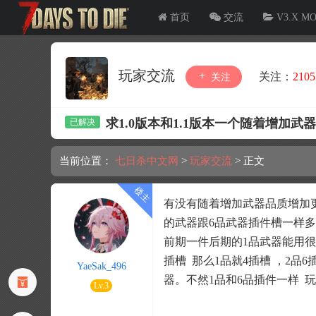
首页
交流
V3.X M
玩家交流
关注：
2105
关注
求1.0版本和1.1版本一个随着增加
当前位置：
七日杀中文网
>
玩家交流
>
正文
有没有随着增加武器品质增加更
的武器跟6品武器插件槽一样多
前期一件后期的1品武器能用很
插槽 那么1品就4插槽 ，2品
YaeSak_496
器。不然1品和6品插件一样 
Lv.3