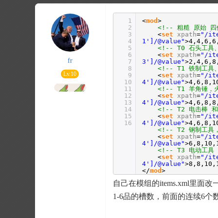
1
<
mod
>
2
<!-- 粗糙 原始 四
3
<
set
xpath
=
"/it
4
1']/@value"
>4,4,6,6
5
<!-- T0 石头工
6
<
set
xpath
=
"/it
fr
7
3']/@value"
>2,4,6,8
8
<!-- T1 铁制工
Lv.10
9
<
set
xpath
=
"/it
10
4']/@value"
>4,6,8,1
11
<!-- T1 羊角锤
12
<
set
xpath
=
"/it
13
4']/@value"
>4,6,8,8
14
<!-- T2 电击棒 
15
<
set
xpath
=
"/it
16
4']/@value"
>4,6,8,1
<!-- T2 钢制工
<
set
xpath
=
"/it
4']/@value"
>6,8,10,
<!-- T3 电动工具
<
set
xpath
=
"/it
4']/@value"
>8,8,10,
</
mod
>
自己在模组的items.xml
1-6品的槽数，前面的连续6