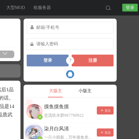
大型MOD
租服务器
登录
?
登录
注册
后1品
大版主
小版主
的话。
品是14
摸鱼摸鱼摸
关注
品质武
交流吹水群967780922
柒月白风清
关注
一只小萌新，万年摸鱼党！已经脱坑了。。。