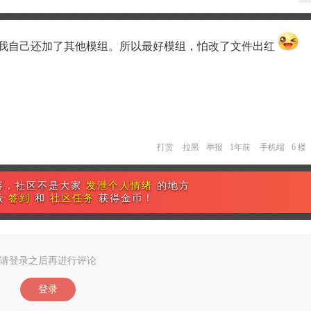
，我自己还加了其他模组。所以最好模组，怕改了文件出红
打赏
拉黑
举报
1年前
手机端
6 楼
容，社区不是大家
发泄个人情绪
的地方
做
签到
和
社区任务
获得金币！
请登录之后再进行评论
登录