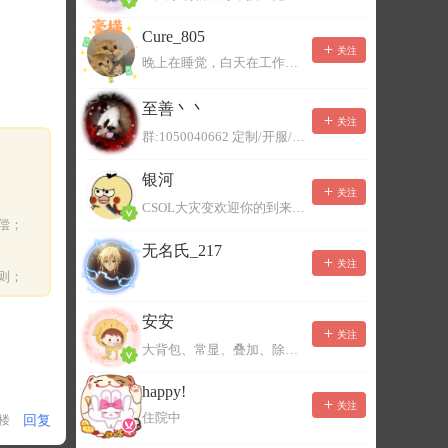
Cure_805
关注
晚上在睡觉，白天在工作，不一定能及时回复，有事可以留言！
至善丶丶
关注
群:1050040662 定制/开服/地图制作/价格公道
银河
关注
CSOL大灾变欢迎你的到来。QQ群：967780922
偿；
无名氏_217
关注
则；
安安
关注
大背包、常显、叠加、除草树，唯一作者QQ383125283
happy!
关注
住院中
回复
1楼