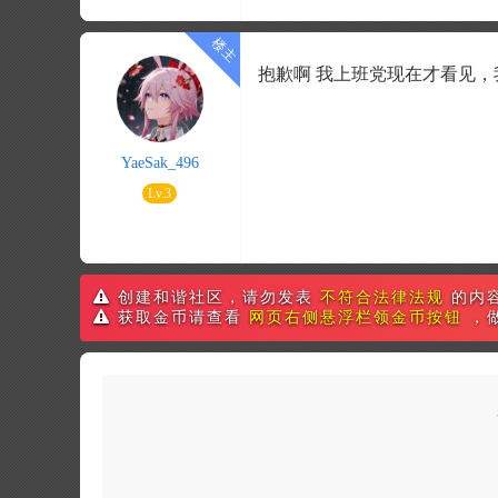
抱歉啊 我上班党现在才看见
YaeSak_496
Lv.3
创建和谐社区，请勿发表
不符合法律法规
的内
获取金币请查看
网页右侧悬浮栏领金币按钮
，