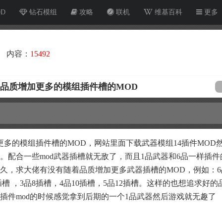
OD
钻石模组
攻略
联机
维基百科
更多
内容：
15492
武器品质增加更多的模组插件槽的MOD
多的模组插件槽的MOD，网站里面下载武器模组14插件MOD然
。配合一些mod武器插槽就无敌了，而且1品武器和6品一样插件
久，求大佬有没有随着品质增加更多武器插槽的MOD，例如：6
6插槽 ，3品8插槽，4品10插槽，5品12插槽。这样的也想追求好的
玩插件mod的时候感觉拿到后期的一个1品武器然后游戏就无趣了