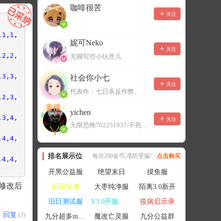
咖啡很苦
关注
,1,1,
妮可Neko
关注
,2,2,
无聊写些小玩意儿
,3,3,
社会你小七
关注
代表作：七日杀反作弊、七日杀云黑、七日杀BOT、七日杀云商城
,2,3,
yichen
,3,4,
关注
无限恐怖762251937/不死者末日1080207504
,4,4,
排名展示位
每次200金币,谨防受骗!
点击购买
,4,4,
开黑公益服
绝望末日
摸鱼服
是修改后
旧日深渊
大枣纯净服
陌离3.0新开
旧日测试服
V3.0开服联机
疫病启示录
回复
(3)
九分超多mod群
魔改亡灵服
九分公益群