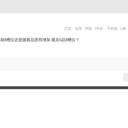
打赏
拉黑
举报
1年前
手机端
2 楼
就8槽位还是随着品质而增加 最后6品8槽位？