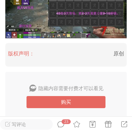
英雄大人
Lv.8
25-02-10 15:45
电脑端
其他&工具
禁止发布联机可用的作弊模组，
严查卖挂
用单机辅助引流私下售卖服务器外挂！
机作弊模组的发布规范近期收到一些信息
版权声明：
原创
些作弊模组在联机服务器使用,为了维护游
色环境，中文网特此发布以下声明，规范
模组的发布行为：1. *...
武汉
隐藏内容需要付费才可以看见
72
2.23w
购买
23
写评论
英雄大人
Lv.8
小型MOD