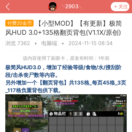
╰2903╮
关注
【小型MOD】【有更新】极简
20金币
风HUD 3.0+135格翻页背包(V1.1X/原创)
浏览 7362
•
电脑端
•
2024-11-15 08:34
该内容使用了刷新卡，原发布时间：1年前
极简风HUD3.0，增加了经验等级/食物/水/搜刮阶
段/击杀丧尸数等内容。
另外增加一个【翻页背包】共135格_每页45格_3页
_117格负重背包供下载。
到
我的钱包
道具
排行榜
流
MOD下载
攻略教程
联机招募