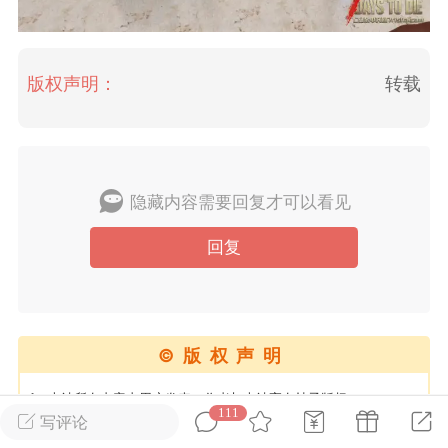
英雄大人
Lv.8
版权声明：
转载
25-02-10 15:45
电脑端
其他&工具
禁止发布联机可用的作弊模组，
严查卖挂
用单机辅助引流私下售卖服务器外挂！
机作弊模组的发布规范近期收到一些信息
隐藏内容需要回复才可以看见
些作弊模组在联机服务器使用,为了维护游
色环境，中文网特此发布以下声明，规范
回复
模组的发布行为：1. *...
武汉
72
2.21w
©版权声明
1、本站所有内容由用户发表，作者与本站享有帖子版权；
111
2、转载或者引用本文内容请注明来源及原作者；
写评论
英雄大人
Lv.8
3、如内容侵犯到任何版权，请联系本站将及时予与删除；