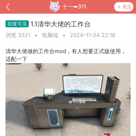
十一➥311
关注
1.1清华大佬的工作台
浏览 3321
•
电脑端
•
2024-11-24 22:18
清华大佬做的工作台mod，有人想要正式版使用，
适配一下
到
我的钱包
道具
排行榜
流
MOD下载
攻略教程
联机招募