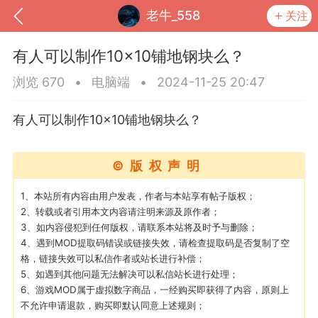
老牛_558
关注
有人可以制作10×10铺地钢块么？
浏览 670
•
电脑端
•
2024-11-25 20:47
有人可以制作10×10铺地钢块么？
©版权声明
1、本站所有内容由用户发表，作者与本站享有帖子版权；
2、转载或者引用本文内容请注明来源及原作者；
3、如内容侵犯到任何版权，请联系本站将及时予与删除；
到
我的钱包
道具
排行榜
4、遇到MOD提取码错误或链接失效，请检查提取码是否复制了空
格，链接失效可以私信作者或站长进行补偿；
5、如遇到其他问题无法解决可以私信站长进行处理；
6、游戏MOD属于虚拟数字商品，一经购买即获得了内容，原则上
流
MOD下载
攻略教程
联机招募
不允许申请退款，购买即默认同意上述规则；