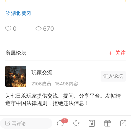
湖北·黄冈
英雄大人
Lv.8
25-02-10 15:45
电脑端
其他&工具
0
670
禁止发布联机可用的作弊模组，
严查卖挂
用单机辅助引流私下售卖服务器外挂！
机作弊模组的发布规范近期收到一些信息
所属论坛
关注
些作弊模组在联机服务器使用,为了维护游
色环境，中文网特此发布以下声明，规范
玩家交流
模组的发布行为：1. *...
进入论坛
2106成员
15496内容
武汉
为七日杀玩家提供交流、提问、分享平台。发帖请
72
2.23w
遵守中国法律规则，拒绝违法信息！
全部 2
只看作者
正序
2
写评论
英雄大人
Lv.8