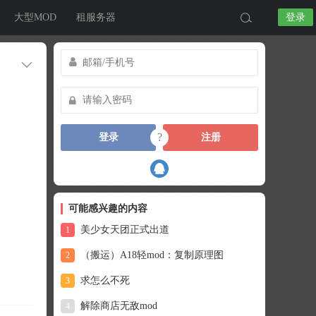
大型MOD
租服务器
登录
?
登录
注册
可能感兴趣的内容
美少女天团正式出道
1
（搬运）A18轻mod：复制原理图
2
求怎么不死
3
解除商店无敌mod
4