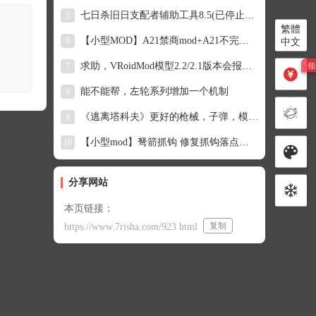
七日杀旧日支配者辅助工具8.5(已停止更新)
5
繁體
【小型MOD】A21禁商mod+A21不完全禁商mod
6
中文
求助，VRoidMod模型2.2/2.1版本会报错，单独拿出来也不行，求大佬救救
7
能不能帮，左轮系列增加一个机制
8
《逃离塔科夫》更好的枪械，子弹，模组，图标备注
9
【小型mod】弩箭抓钩 修复抓钩落点不准确 (V1.2-2.0/单机/原创)
10
分享网站
本页链接：
复制
https://www.7risha.com/923.html