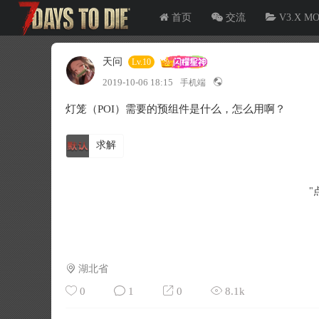
首页
交流
V3.X M
天问
Lv.10
2019-10-06 18:15
手机端
灯笼（POI）需要的预组件是什么，怎么用啊？
求解
"
湖北省
0
1
0
8.1k