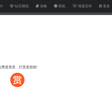
OD
钻石模组
攻略
联机
维基百科
更多
点赞是美意，打赏是鼓励"