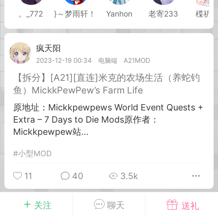
。_772
}～梦雨轩！
Yanhon
老寄233
楪祈
英雄大人
Lv.8
25-02-10 15:45
电脑端
其他&工具
疯天阳
LV.4
禁止发布联机可用的作弊模组，
严查卖挂
2023-12-19 00:34
电脑端
A21MOD
用单机辅助引流私下售卖服务器外挂！
【拆分】[A21][直连]米克的农场生活（养蛇钓
机作弊模组的发布规范近期收到一些信息
鱼）MickkPewPew’s Farm Life
些作弊模组在联机服务器使用,为了维护游
原地址：Mickkpewpews World Event Quests +
色环境，中文网特此发布以下声明，规范
Extra – 7 Days to Die Mods原作者：
模组的发布行为：1. *...
Mickkpewpew站...
武汉
#
小型MOD
72
2.21w
11
40
3.5k
关注
聊天
送礼
英雄大人
Lv.8
疯天阳
LV.4