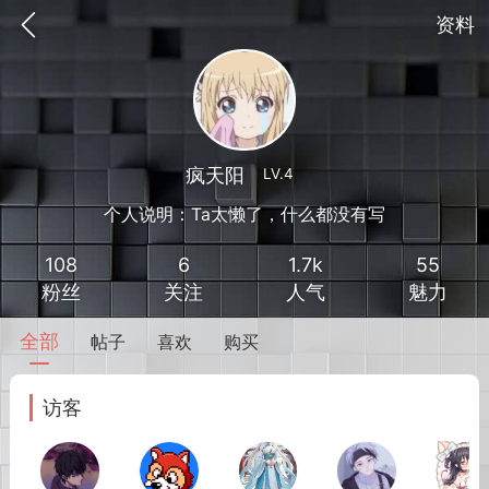
资料
疯天阳
LV.4
个人说明：Ta太懒了，什么都没有写
108
6
1.7k
55
粉丝
关注
人气
魅力
全部
帖子
喜欢
购买
到
我的钱包
道具
排行榜
访客
流
MOD下载
攻略教程
联机招募