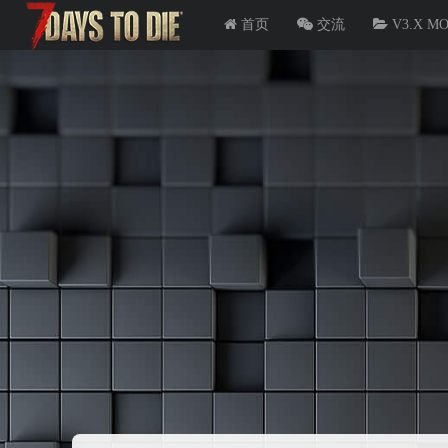
首页
交流
V3.X M