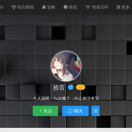
OD
钻石模组
攻略
联机
维基百科
更多
拾言
Lv.2
个人说明：
Ta太懒了，什么都没有写
关注
聊天