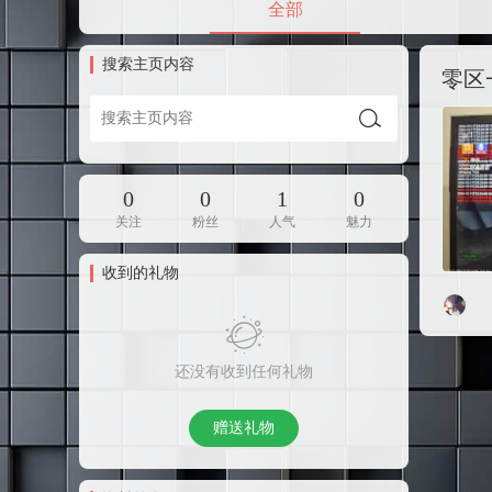
全部
搜索主页内容
零区
0
0
1
0
关注
粉丝
人气
魅力
收到的礼物
还没有收到任何礼物
赠送礼物