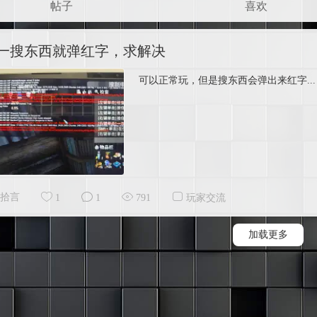
帖子
喜欢
一搜东西就弹红字，求解决
可以正常玩，但是搜东西会弹出来红字...
拾言
1
1
791
玩家交流
加载更多