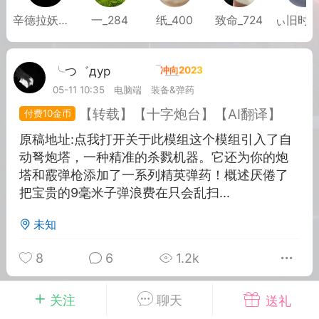
辛德拉妖姬佐
一_284
纸_400
致命_724
ぃ旧时
╰つ゛дур
Lv.7
Lv.8
05-11 10:35
电脑端
装备&弹药
 15:45
电脑端
其他&工具
【转载】【十字炮台】【AI翻译】
禁止发布联机可用的作弊模组，
10金币
严查卖挂
用单机辅助引流私下售卖服务器外挂！
原稿地址:点我打开关于此模组这个模组引入了自
动弩炮塔，一种精准的杀戮机器。它还为你的炮
机作弊模组的发布规范近期收到一些信息
塔和霰弹枪添加了一系列精英弹药！概述厌倦了
些作弊模组在联机服务器使用,为了维护游
把宝贵的9毫米子弹浪费在只会乱扫...
色环境，中文网特此发布以下声明，规范
模组的发布行为：1. *...
未知
武汉
8
6
1.2k
72
2.22w
关注
聊天
送礼
╰つ゛дур
Lv.7