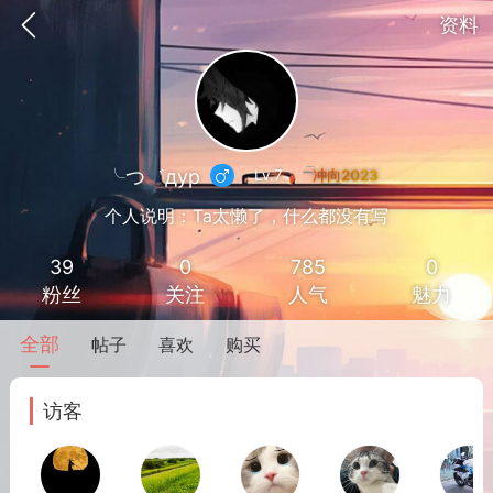
资料
╰つ゛дур
Lv.7
个人说明：Ta太懒了，什么都没有写
39
0
785
0
粉丝
关注
人气
魅力
全部
帖子
喜欢
购买
到
我的钱包
道具
排行榜
访客
流
MOD下载
攻略教程
联机招募