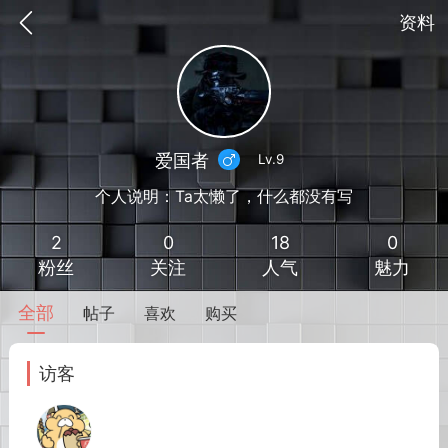
资料
爱国者
Lv.9
个人说明：Ta太懒了，什么都没有写
2
0
18
0
粉丝
关注
人气
魅力
全部
帖子
喜欢
购买
到
我的钱包
道具
排行榜
访客
流
MOD下载
攻略教程
联机招募