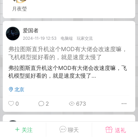
月夜瑩
英雄大人
Lv.8
25-02-10 15:45
电脑端
其他&工具
爱国者
Lv.9
禁止发布联机可用的作弊模组，
严查卖挂
2024-11-19 12:53
电脑端
玩家交流
用单机辅助引流私下售卖服务器外挂！
弗拉图斯直升机这个MOD有大佬会改速度嘛，
机作弊模组的发布规范近期收到一些信息
飞机模型挺好看的，就是速度太慢了
些作弊模组在联机服务器使用,为了维护游
弗拉图斯直升机这个MOD有大佬会改速度嘛，飞
色环境，中文网特此发布以下声明，规范
机模型挺好看的，就是速度太慢了...
模组的发布行为：1. *...
北京
武汉
0
2
673
72
2.23w
爱国者
Lv.9
关注
聊天
送礼
英雄大人
Lv.8
2024-11-02 09:12
电脑端
玩家交流