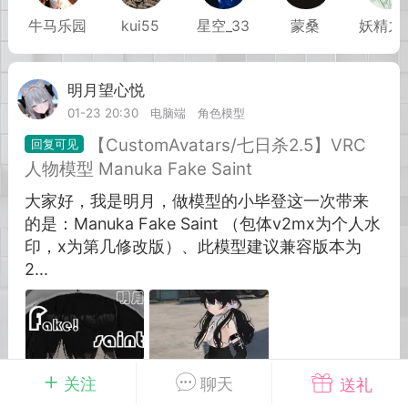
牛马乐园
kui55
星空_33
蒙桑
妖精九
英雄大人
Lv.8
25-02-10 15:45
电脑端
其他&工具
明月望心悦
Lv.1
禁止发布联机可用的作弊模组，
严查卖挂
01-23 20:30
电脑端
角色模型
用单机辅助引流私下售卖服务器外挂！
【CustomAvatars/七日杀2.5】VRC
机作弊模组的发布规范近期收到一些信息
人物模型 Manuka Fake Saint
些作弊模组在联机服务器使用,为了维护游
大家好，我是明月，做模型的小毕登这一次带来
色环境，中文网特此发布以下声明，规范
的是：Manuka Fake Saint （包体v2mx为个人水
模组的发布行为：1. *...
印，x为第几修改版）、此模型建议兼容版本为
2...
武汉
72
2.21w
关注
聊天
送礼
英雄大人
Lv.8