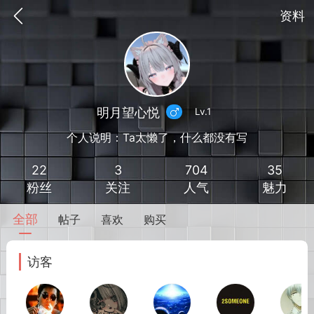
资料
明月望心悦
Lv.1
个人说明：Ta太懒了，什么都没有写
22
3
704
35
粉丝
关注
人气
魅力
全部
帖子
喜欢
购买
到
我的钱包
道具
排行榜
访客
流
MOD下载
攻略教程
联机招募