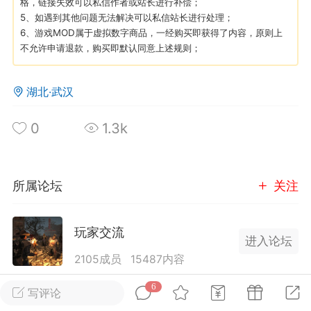
格，链接失效可以私信作者或站长进行补偿；
5、如遇到其他问题无法解决可以私信站长进行处理；
6、游戏MOD属于虚拟数字商品，一经购买即获得了内容，原则上
英雄大人
Lv.8
不允许申请退款，购买即默认同意上述规则；
25-02-10 15:45
电脑端
其他&工具
禁止发布联机可用的作弊模组，
严查卖挂
湖北·武汉
用单机辅助引流私下售卖服务器外挂！
机作弊模组的发布规范近期收到一些信息
0
1.3k
些作弊模组在联机服务器使用,为了维护游
色环境，中文网特此发布以下声明，规范
模组的发布行为：1. *...
所属论坛
关注
武汉
玩家交流
72
2.2w
进入论坛
2105成员
15487内容
为七日杀玩家提供交流、提问、分享平台。发帖请
6
写评论
英雄大人
Lv.8
遵守中国法律规则，拒绝违法信息！