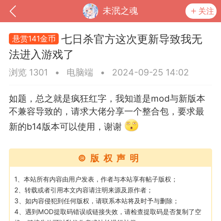
未泯之魂
关注
七日杀官方这次更新导致我无
悬赏141金币
法进入游戏了
浏览 1301
•
电脑端
•
2024-09-25 14:02
如题，总之就是疯狂红字，我知道是mod与新版本
不兼容导致的，请求大佬分享一个整合包，要求最
新的b14版本可以使用，谢谢
©版权声明
到
我的钱包
道具
排行榜
1、本站所有内容由用户发表，作者与本站享有帖子版权；
2、转载或者引用本文内容请注明来源及原作者；
3、如内容侵犯到任何版权，请联系本站将及时予与删除；
流
MOD下载
攻略教程
联机招募
4、遇到MOD提取码错误或链接失效，请检查提取码是否复制了空