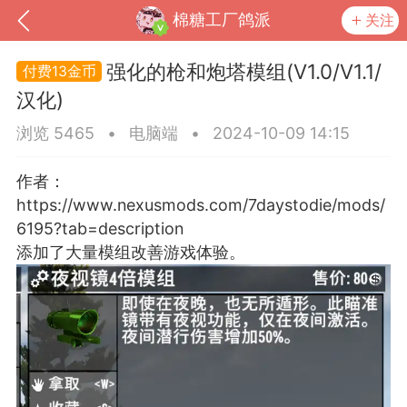
棉糖工厂鸽派
关注
强化的枪和炮塔模组(V1.0/V1.1/
13金币
汉化)
浏览 5465
•
电脑端
•
2024-10-09 14:15
作者：
https://www.nexusmods.com/7daystodie/mods/
6195?tab=description
添加了大量模组改善游戏体验。
到
我的钱包
道具
排行榜
流
MOD下载
攻略教程
联机招募