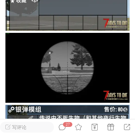
英雄大人
Lv.8
25-02-10 15:45
电脑端
其他&工具
禁止发布联机可用的作弊模组，
严查卖挂
用单机辅助引流私下售卖服务器外挂！
机作弊模组的发布规范近期收到一些信息
些作弊模组在联机服务器使用,为了维护游
色环境，中文网特此发布以下声明，规范
模组的发布行为：1. *...
武汉
72
2.22w
27
写评论
英雄大人
Lv.8