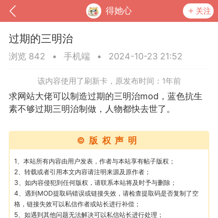
得她心
关注
过期的三明治
浏览 842
•
手机端
•
2024-10-23 21:52
该内容使用了刷新卡，原发布时间：1年前
求网站大佬可以制造过期的三明治mod，蓝色抗生
素不够过期三明治制做，人物都快去世了。
©版权声明
到
我的钱包
道具
排行榜
1、本站所有内容由用户发表，作者与本站享有帖子版权；
2、转载或者引用本文内容请注明来源及原作者；
3、如内容侵犯到任何版权，请联系本站将及时予与删除；
4、遇到MOD提取码错误或链接失效，请检查提取码是否复制了空
格，链接失效可以私信作者或站长进行补偿；
流
MOD下载
攻略教程
联机招募
5、如遇到其他问题无法解决可以私信站长进行处理；