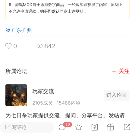
6、游戏MOD属于虚拟数字商品，一经购买即获得了内容，原则上
不允许申请退款，购买即默认同意上述规则；
英雄大人
Lv.8
25-02-10 15:45
电脑端
其他&工具
广东·广州
禁止发布联机可用的作弊模组，
严查卖挂
用单机辅助引流私下售卖服务器外挂！
0
842
机作弊模组的发布规范近期收到一些信息
些作弊模组在联机服务器使用,为了维护游
色环境，中文网特此发布以下声明，规范
所属论坛
关注
模组的发布行为：1. *...
武汉
玩家交流
进入论坛
2105成员
15488内容
72
2.21w
为七日杀玩家提供交流、提问、分享平台。发帖请
遵守中国法律规则，拒绝违法信息！
10
写评论
英雄大人
Lv.8