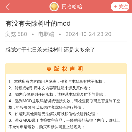
真哈哈哈
关注
有没有去除树叶的mod
浏览 580
•
电脑端
•
2024-10-24 23:20
感觉对于七日杀来说树叶还是太多余了
©版权声明
1、本站所有内容由用户发表，作者与本站享有帖子版权；
2、转载或者引用本文内容请注明来源及原作者；
3、如内容侵犯到任何版权，请联系本站将及时予与删除；
到
我的钱包
道具
排行榜
4、遇到MOD提取码错误或链接失效，请检查提取码是否复制了空
格，链接失效可以私信作者或站长进行补偿；
5、如遇到其他问题无法解决可以私信站长进行处理；
6、游戏MOD属于虚拟数字商品，一经购买即获得了内容，原则上
流
MOD下载
攻略教程
联机招募
不允许申请退款，购买即默认同意上述规则；