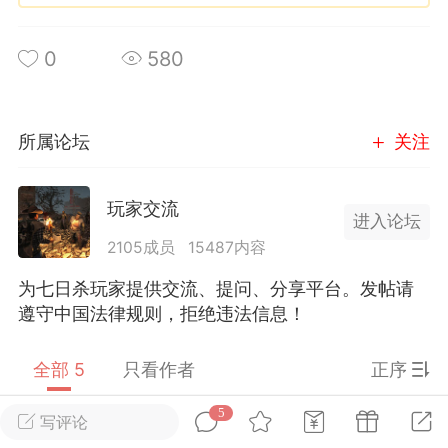
英雄大人
0
580
Lv.8
25-02-10 15:45
电脑端
其他&工具
禁止发布联机可用的作弊模组，
严查卖挂
所属论坛
关注
用单机辅助引流私下售卖服务器外挂！
机作弊模组的发布规范近期收到一些信息
些作弊模组在联机服务器使用,为了维护游
玩家交流
进入论坛
色环境，中文网特此发布以下声明，规范
2105成员
15487内容
模组的发布行为：1. *...
为七日杀玩家提供交流、提问、分享平台。发帖请
武汉
遵守中国法律规则，拒绝违法信息！
72
2.2w
全部 5
只看作者
正序
5
写评论
英雄大人
Lv.8
一直躺平的猫
Lv.12