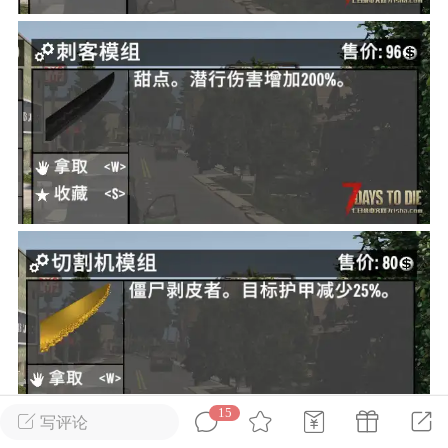
英雄大人
Lv.8
25-02-10 15:45
电脑端
其他&工具
禁止发布联机可用的作弊模组，
严查卖挂
用单机辅助引流私下售卖服务器外挂！
机作弊模组的发布规范近期收到一些信息
些作弊模组在联机服务器使用,为了维护游
色环境，中文网特此发布以下声明，规范
模组的发布行为：1. *...
武汉
72
2.23w
15
写评论
英雄大人
Lv.8