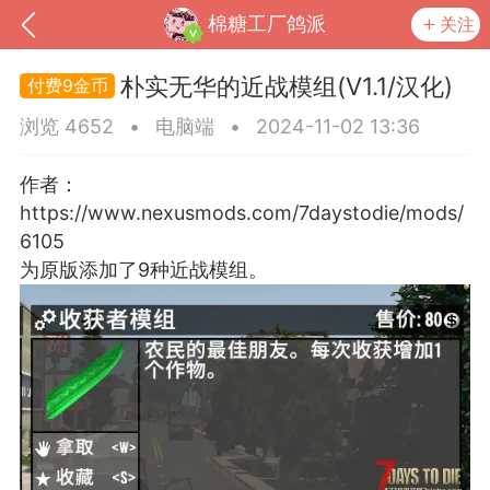
棉糖工厂鸽派
关注
朴实无华的近战模组(V1.1/汉化)
9金币
浏览 4652
•
电脑端
•
2024-11-02 13:36
作者：
https://www.nexusmods.com/7daystodie/mods/
6105
为原版添加了9种近战模组。
到
我的钱包
道具
排行榜
流
MOD下载
攻略教程
联机招募