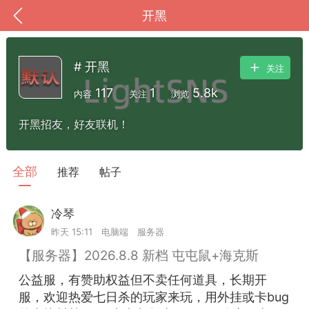
开黑
# 开黑
关注
117
1
5.8k
内容
关注
浏览
开黑招友，好友联机！
全部
推荐
帖子
冷琴
Lv.8
到
我的钱包
道具
排行榜
昨天 15:11
电脑端
服务器
【服务器】2026.8.8 新档 屯屯鼠+海克斯
公益服，有赞助权益但不卖任何道具，长期开
流
MOD下载
攻略教程
联机招募
服，欢迎热爱七日杀的玩家来玩，用外挂或卡bug