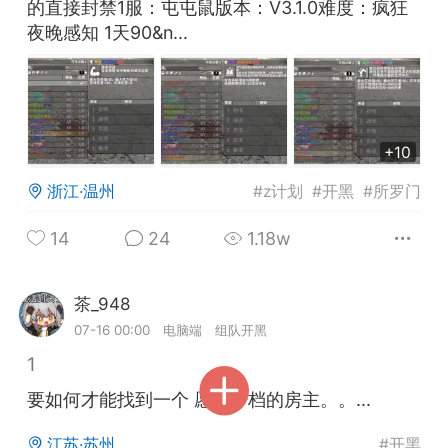
的直接封禁1服：屯屯鼠版本：V3.1.0难度：疯狂
夜晚感知 1天90&n...
英雄大人
Lv.8
25-02-10 15:45
电脑端
其他&工具
禁止发布联机可用的作弊模组，
严查卖挂
用单机辅助引流私下售卖服务器外挂！
+10
机作弊模组的发布规范近期收到一些信息
浙江·温州
#
z计划
#
开黑
#
所罗门
些作弊模组在联机服务器使用,为了维护游
色环境，中文网特此发布以下声明，规范
14
24
1.18w
模组的发布行为：1. *...
武汉
茶_948
LV.4
07-16 00:00
电脑端
组队开黑
72
2.23w
1
要如何才能找到一个 愿意开档的房主。。...
英雄大人
Lv.8
江苏·苏州
#
开黑