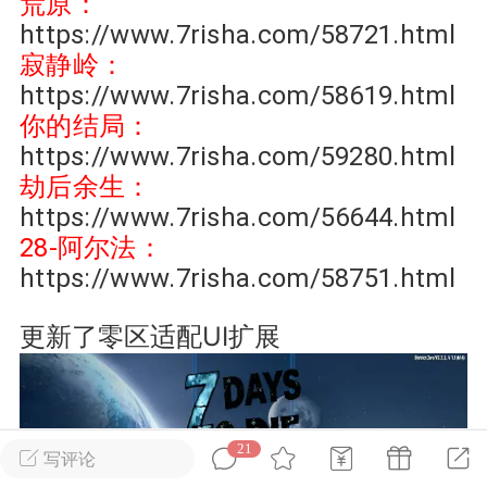
荒原：
https://www.7risha.com/58721.html
寂静岭：
英雄大人
Lv.8
https://www.7risha.com/58619.html
 17:51
电脑端
其他&工具
你的结局：
日杀 模组安装/管理工具v1.1.0 测试版发
https://www.7risha.com/59280.html
IN10-WIN11
劫后余生：
中文网 · 本地模组管理工具把压缩包拖进
https://www.7risha.com/56644.html
下的交给管理器七日杀MOD管理器是一款
28-阿尔法：
七日杀》的轻量级本地工具。从目录识
https://www.7risha.com/58751.html
缩包分析，到安装、启停、...
更新了零区适配UI扩展
武汉
21
写评论