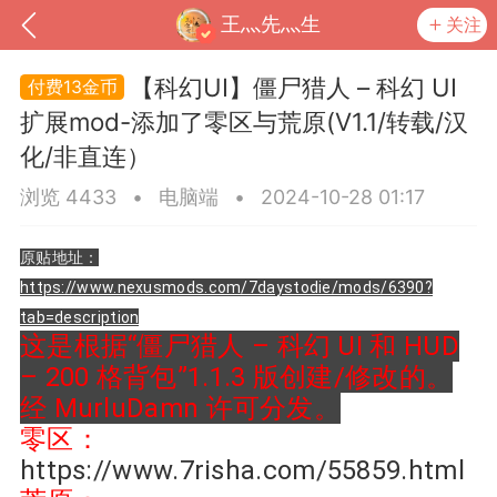
王灬先灬生
关注
【科幻UI】僵尸猎人 – 科幻 UI
13金币
扩展mod-添加了零区与荒原(V1.1/转载/汉
化/非直连）
浏览 4433
•
电脑端
•
2024-10-28 01:17
原贴地址：
https://www.nexusmods.com/7daystodie/mods/6390?
tab=description
这是根据“僵尸猎人 – 科幻 UI 和 HUD
到
我的钱包
道具
排行榜
– 200 格背包”1.1.3 版创建/修改的。
经 MurluDamn 许可分发。
零区：
https://www.7risha.com/55859.html
流
MOD下载
攻略教程
联机招募