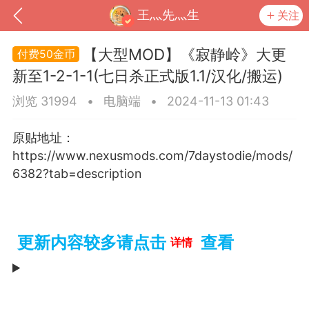
王灬先灬生
关注
【大型MOD】《寂静岭》大更
50金币
新至1-2-1-1(七日杀正式版1.1/汉化/搬运)
浏览 31994
•
电脑端
•
2024-11-13 01:43
原贴地址：
https://www.nexusmods.com/7daystodie/mods/
6382?tab=description
到
我的钱包
道具
排行榜
更新内容较多请点击
查看
详情
流
MOD下载
攻略教程
联机招募