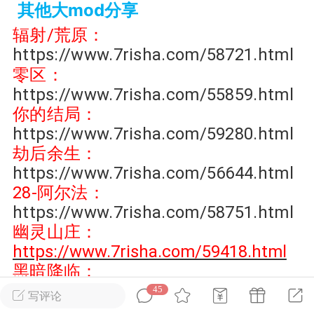
其他大mod分享
辐射/荒原：
英雄大人
Lv.8
https://www.7risha.com/58721.html
25-02-10 15:45
电脑端
其他&工具
零区：
禁止发布联机可用的作弊模组，
严查卖挂
https://www.7risha.com/55859.html
用单机辅助引流私下售卖服务器外挂！
你的结局：
机作弊模组的发布规范近期收到一些信息
https://www.7risha.com/59280.html
些作弊模组在联机服务器使用,为了维护游
劫后余生：
色环境，中文网特此发布以下声明，规范
https://www.7risha.com/56644.html
模组的发布行为：1. *...
28-阿尔法：
https://www.7risha.com/58751.html
武汉
幽灵山庄：
72
2.22w
https://www.7risha.com/59418.html
黑暗降临：
https://www.7risha.com/59600.htm
45
写评论
英雄大人
Lv.8
l