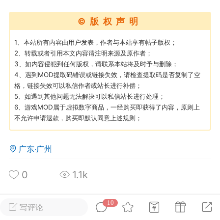
©版权声明
英雄大人
Lv.8
25-02-10 15:45
电脑端
其他&工具
1、本站所有内容由用户发表，作者与本站享有帖子版权；
2、转载或者引用本文内容请注明来源及原作者；
禁止发布联机可用的作弊模组，
严查卖挂
3、如内容侵犯到任何版权，请联系本站将及时予与删除；
用单机辅助引流私下售卖服务器外挂！
4、遇到MOD提取码错误或链接失效，请检查提取码是否复制了空
格，链接失效可以私信作者或站长进行补偿；
机作弊模组的发布规范近期收到一些信息
5、如遇到其他问题无法解决可以私信站长进行处理；
些作弊模组在联机服务器使用,为了维护游
6、游戏MOD属于虚拟数字商品，一经购买即获得了内容，原则上
色环境，中文网特此发布以下声明，规范
不允许申请退款，购买即默认同意上述规则；
模组的发布行为：1. *...
武汉
广东·广州
72
2.22w
0
1.1k
10
写评论
英雄大人
Lv.8
所属论坛
关注