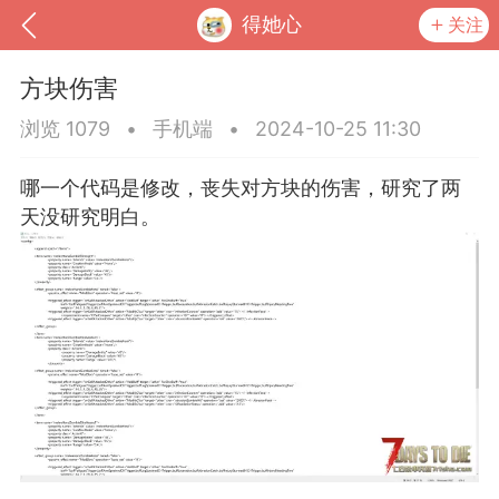
得她心
关注
方块伤害
浏览 1079
•
手机端
•
2024-10-25 11:30
哪一个代码是修改，丧失对方块的伤害，研究了两
天没研究明白。
到
我的钱包
道具
排行榜
流
MOD下载
攻略教程
联机招募